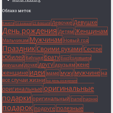
Облако меток
Девушке
Девочке
8 марта
23 февраля
14 февраля
День рождения
Женщинам
Детям
Мужчинам
Мальчикам
Новый год
Праздник
Своими руками
Сестре
Юбилей
брату
бабушке
годовщина
букет
другу
жене
друзьям
дочке
девушкам
идеи
мужчине
женщине
мужу
на
маме
все случаи жизни
на день рождения
оригинальные
оригинальные
подарки
оригинальный
папе
парню
подарок
полезные
подруге