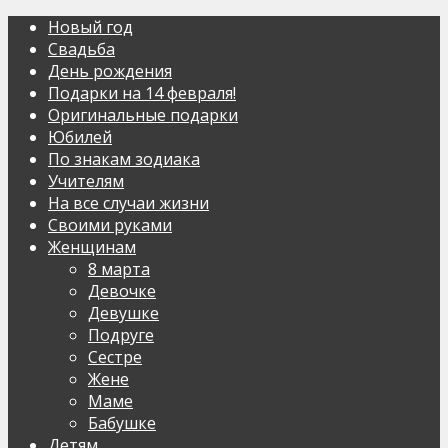
Новый год
Свадьба
День рождения
Подарки на 14 февраля!
Оригинальные подарки
Юбилей
По знакам зодиака
Учителям
На все случаи жизни
Своими руками
Женщинам
8 марта
Девочке
Девушке
Подруге
Сестре
Жене
Маме
Бабушке
Детям