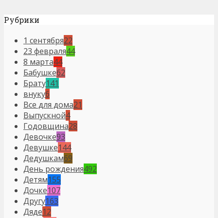
Рубрики
1 сентября
22
23 февраля
44
8 марта
44
Бабушке
62
Брату
141
внуку
6
Все для дома
21
Выпускной
4
Годовщина
28
Девочке
93
Девушке
144
Дедушкам
69
День рождения
492
Детям
155
Дочке
107
Другу
163
Дяде
12