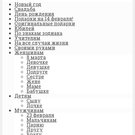
Новый год
Свадьба
День рождения
Подарки на 14 февраля!
Оригинальные подарки
Юбилей
По знакам зодиака
Учителям
На все случаи жизни
Своими руками
Женщинам
8 марта
Девочке
Девушке
Подруге
Сестре
Жене
Маме
Бабушке
Детям
Сыну
Дочке
Мужчинам
23 февраля
Мальчикам
Парню
Другу
Брату