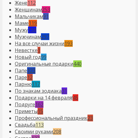
Жене
112
Женщинам
253
Мальчикам
91
Маме
119
Мужу
158
Мужчинам
297
На все случаи жизни
193
Невестке
1
Новый год
99
Оригинальные подарки
440
Папе
123
Паре
12
Парню
117
По знакам зодиака
31
Подарки на 14 февраля!
45
Подруге
162
Приметы
15
Профессиональный праздник
23
Свадьба
113
Своими руками
208