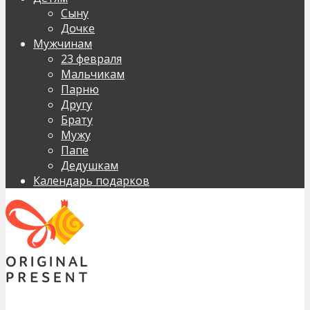
Сыну
Дочке
Мужчинам
23 февраля
Мальчикам
Парню
Другу
Брату
Мужу
Папе
Дедушкам
Календарь подарков