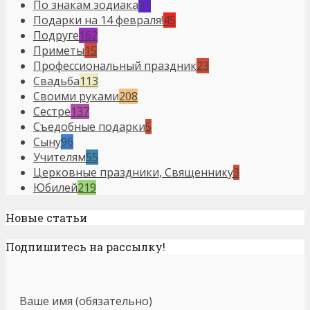
По знакам зодиака
31
Подарки на 14 февраля!
45
Подруге
162
Приметы
15
Профессиональный праздник
23
Свадьба
113
Своими руками
208
Сестре
137
Съедобные подарки
5
Сыну
96
Учителям
55
Церковные праздники, Священнику
3
Юбилей
219
Новые статьи
Подпишитесь на рассылку!
Ваше имя (обязательно)