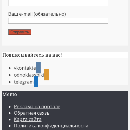
Ваш e-mail (обязательно)
Подписывайтесь на нас!
vkontakte
odnoklassniki
telegram
Меню
Реклама на портале
Обратная связь
Карта сайта
Политика конфиденциальности