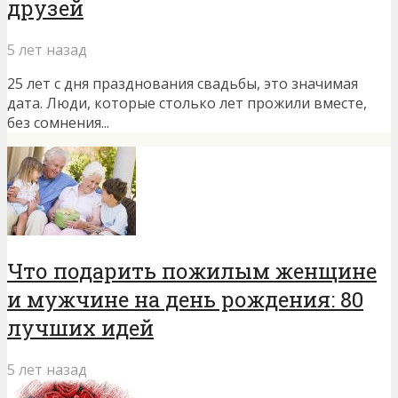
друзей
5 лет назад
25 лет с дня празднования свадьбы, это значимая
дата. Люди, которые столько лет прожили вместе,
без сомнения...
Что подарить пожилым женщине
и мужчине на день рождения: 80
лучших идей
5 лет назад