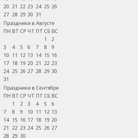
20
21
22
23
24
25
26
27
28
29
30
31
Праздники в Августе
ПН
ВТ
СР
ЧТ
ПТ
СБ
ВС
1
2
3
4
5
6
7
8
9
10
11
12
13
14
15
16
17
18
19
20
21
22
23
24
25
26
27
28
29
30
31
Праздники в Сентябре
ПН
ВТ
СР
ЧТ
ПТ
СБ
ВС
1
2
3
4
5
6
7
8
9
10
11
12
13
14
15
16
17
18
19
20
21
22
23
24
25
26
27
28
29
30