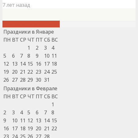
7 лет назад
Еще больше новостей...
Праздники в Январе
ПН
ВТ
СР
ЧТ
ПТ
СБ
ВС
1
2
3
4
5
6
7
8
9
10
11
12
13
14
15
16
17
18
19
20
21
22
23
24
25
26
27
28
29
30
31
Праздники в Феврале
ПН
ВТ
СР
ЧТ
ПТ
СБ
ВС
1
2
3
4
5
6
7
8
9
10
11
12
13
14
15
16
17
18
19
20
21
22
23
24
25
26
27
28