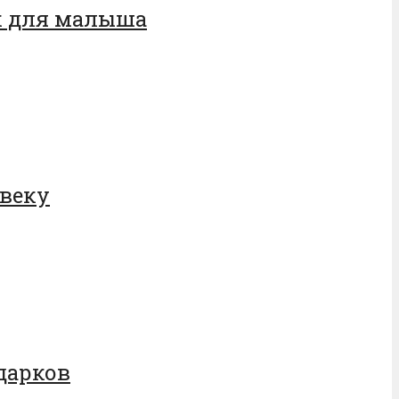
ок для малыша
овеку
дарков