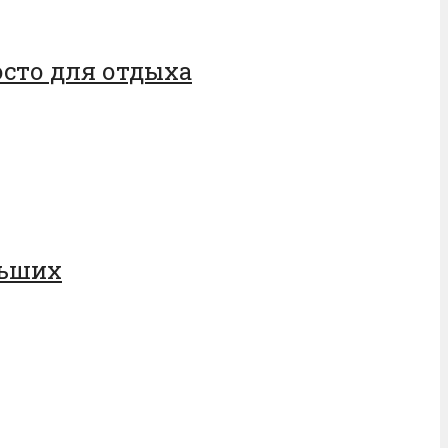
осто для отдыха
льших