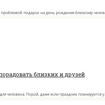
 проблемой: подарок на день рождения близкому человек
 порадовать близких и друзей
я человека. Порой, даже если праздник планируется у..