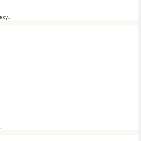
у...
.