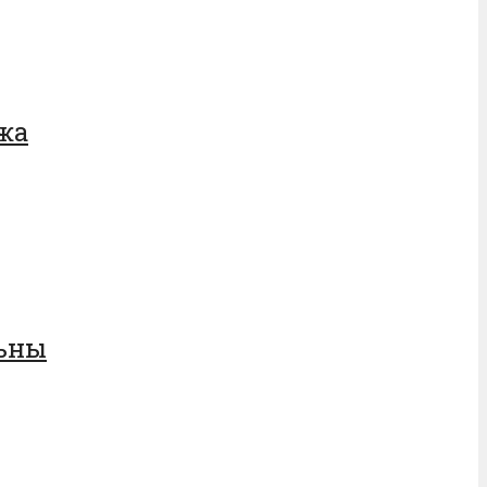
ужа
льны