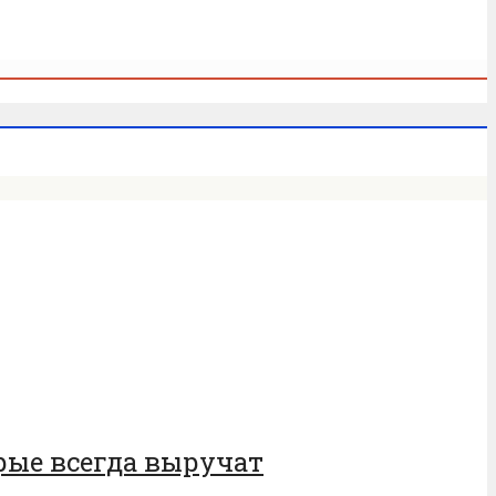
рые всегда выручат