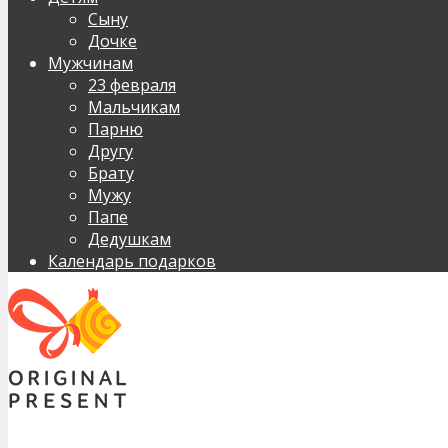
Сыну
Дочке
Мужчинам
23 февраля
Мальчикам
Парню
Другу
Брату
Мужу
Папе
Дедушкам
Календарь подарков