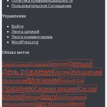
Политика конфиденциальности
Пользовательское Соглашение
Управление
Войти
Лента записей
Лента комментариев
WordPress.org
Облако меток
Девушке
Девочке
8 марта
23 февраля
14 февраля
День рождения
Женщинам
Детям
Мужчинам
Мальчикам
Новый год
Праздник
Своими руками
Сестре
Юбилей
брату
бабушке
годовщина
букет
другу
жене
друзьям
дочке
девушкам