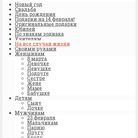
Новый год
Свадьба
День рождения
Подарки на 14 февраля!
Оригинальные подарки
Юбилей
По знакам зодиака
Учителям
На все случаи жизни
Своими руками
Женщинам
8 марта
Девочке
Девушке
Подруге
Сестре
Жене
Маме
Бабушке
Детям
Сыну
Дочке
Мужчинам
23 февраля
Мальчикам
Парню
Другу
Брату