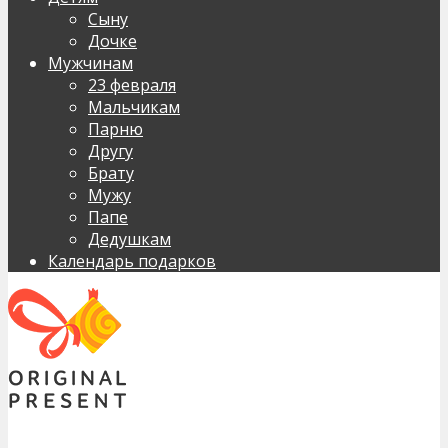
Сыну
Дочке
Мужчинам
23 февраля
Мальчикам
Парню
Другу
Брату
Мужу
Папе
Дедушкам
Календарь подарков