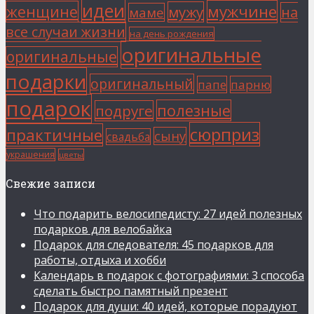
идеи
мужчине
женщине
мужу
на
маме
все случаи жизни
на день рождения
оригинальные
оригинальные
подарки
оригинальный
папе
парню
подарок
полезные
подруге
сюрприз
практичные
сыну
свадьба
украшения
цветы
Свежие записи
Что подарить велосипедисту: 27 идей полезных
подарков для велобайка
Подарок для следователя: 45 подарков для
работы, отдыха и хобби
Календарь в подарок с фотографиями: 3 способа
сделать быстро памятный презент
Подарок для души: 40 идей, которые порадуют