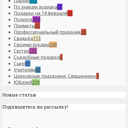
Парню
117
По знакам зодиака
31
Подарки на 14 февраля!
45
Подруге
162
Приметы
15
Профессиональный праздник
23
Свадьба
113
Своими руками
208
Сестре
137
Съедобные подарки
5
Сыну
96
Учителям
55
Церковные праздники, Священнику
3
Юбилей
219
Новые статьи
Подпишитесь на рассылку!