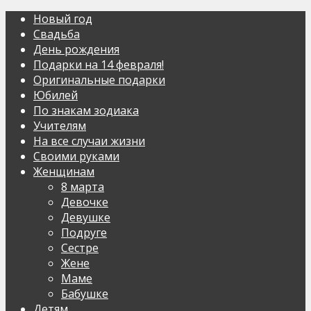
Новый год
Свадьба
День рождения
Подарки на 14 февраля!
Оригинальные подарки
Юбилей
По знакам зодиака
Учителям
На все случаи жизни
Своими руками
Женщинам
8 марта
Девочке
Девушке
Подруге
Сестре
Жене
Маме
Бабушке
Детям