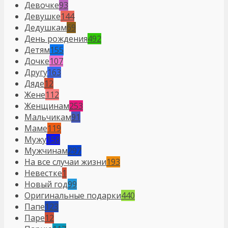
Девочке
93
Девушке
144
Дедушкам
69
День рождения
492
Детям
155
Дочке
107
Другу
163
Дяде
12
Жене
112
Женщинам
253
Мальчикам
91
Маме
119
Мужу
158
Мужчинам
297
На все случаи жизни
193
Невестке
1
Новый год
99
Оригинальные подарки
440
Папе
123
Паре
12