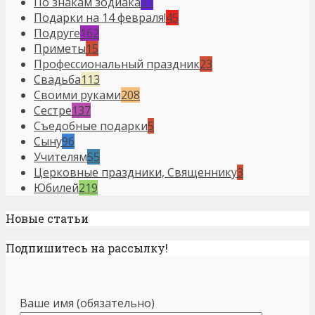
По знакам зодиака
31
Подарки на 14 февраля!
45
Подруге
162
Приметы
15
Профессиональный праздник
23
Свадьба
113
Своими руками
208
Сестре
137
Съедобные подарки
5
Сыну
96
Учителям
55
Церковные праздники, Священнику
3
Юбилей
219
Новые статьи
Подпишитесь на рассылку!
Ваше имя (обязательно)