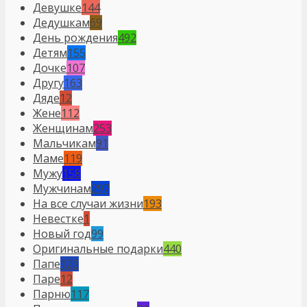
Девушке
144
Дедушкам
69
День рождения
492
Детям
155
Дочке
107
Другу
163
Дяде
12
Жене
112
Женщинам
253
Мальчикам
91
Маме
119
Мужу
158
Мужчинам
297
На все случаи жизни
193
Невестке
1
Новый год
99
Оригинальные подарки
440
Папе
123
Паре
12
Парню
117