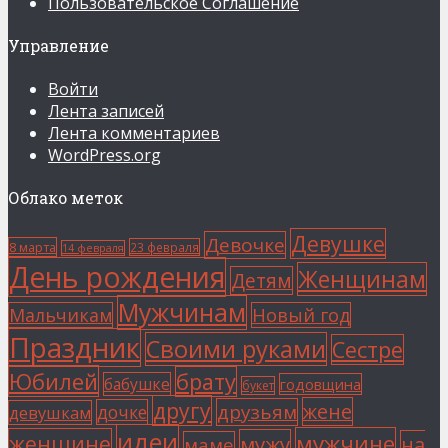
Пользовательское Соглашение
Управление
Войти
Лента записей
Лента комментариев
WordPress.org
Облако меток
Девушке
Девочке
8 марта
23 февраля
14 февраля
День рождения
Женщинам
Детям
Мужчинам
Мальчикам
Новый год
Праздник
Своими руками
Сестре
Юбилей
брату
бабушке
годовщина
букет
другу
жене
друзьям
дочке
девушкам
идеи
мужчине
женщине
мужу
на
маме