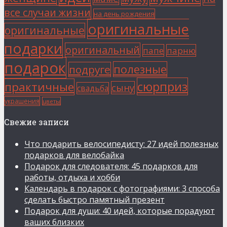
все случаи жизни
на день рождения
оригинальные
оригинальные
подарки
оригинальный
папе
парню
подарок
полезные
подруге
сюрприз
практичные
сыну
свадьба
украшения
цветы
Свежие записи
Что подарить велосипедисту: 27 идей полезных
подарков для велобайка
Подарок для следователя: 45 подарков для
работы, отдыха и хобби
Календарь в подарок с фотографиями: 3 способа
сделать быстро памятный презент
Подарок для души: 40 идей, которые порадуют
ваших близких