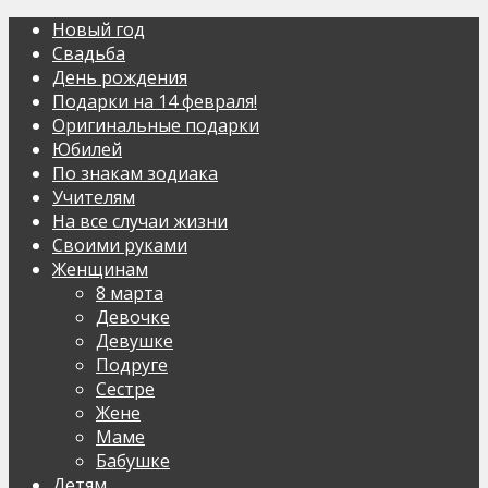
Новый год
Свадьба
День рождения
Подарки на 14 февраля!
Оригинальные подарки
Юбилей
По знакам зодиака
Учителям
На все случаи жизни
Своими руками
Женщинам
8 марта
Девочке
Девушке
Подруге
Сестре
Жене
Маме
Бабушке
Детям