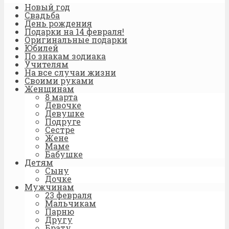
Новый год
Свадьба
День рождения
Подарки на 14 февраля!
Оригинальные подарки
Юбилей
По знакам зодиака
Учителям
На все случаи жизни
Своими руками
Женщинам
8 марта
Девочке
Девушке
Подруге
Сестре
Жене
Маме
Бабушке
Детям
Сыну
Дочке
Мужчинам
23 февраля
Мальчикам
Парню
Другу
Брату