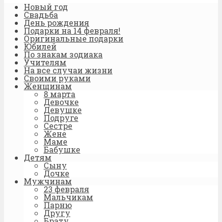
Новый год
Свадьба
День рождения
Подарки на 14 февраля!
Оригинальные подарки
Юбилей
По знакам зодиака
Учителям
На все случаи жизни
Своими руками
Женщинам
8 марта
Девочке
Девушке
Подруге
Сестре
Жене
Маме
Бабушке
Детям
Сыну
Дочке
Мужчинам
23 февраля
Мальчикам
Парню
Другу
Брату