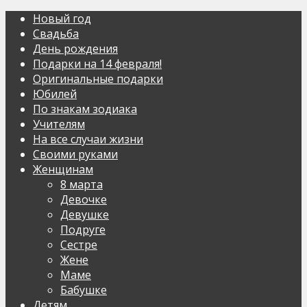
Новый год
Свадьба
День рождения
Подарки на 14 февраля!
Оригинальные подарки
Юбилей
По знакам зодиака
Учителям
На все случаи жизни
Своими руками
Женщинам
8 марта
Девочке
Девушке
Подруге
Сестре
Жене
Маме
Бабушке
Детям