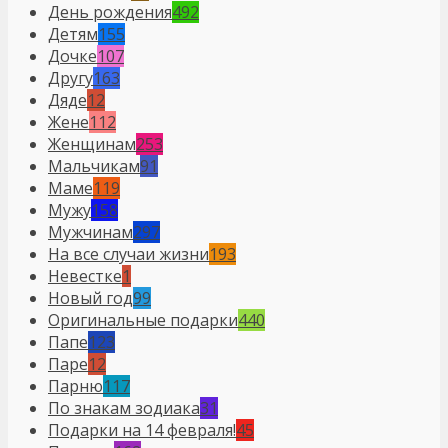
День рождения
492
Детям
155
Дочке
107
Другу
163
Дяде
12
Жене
112
Женщинам
253
Мальчикам
91
Маме
119
Мужу
158
Мужчинам
297
На все случаи жизни
193
Невестке
1
Новый год
99
Оригинальные подарки
440
Папе
123
Паре
12
Парню
117
По знакам зодиака
31
Подарки на 14 февраля!
45