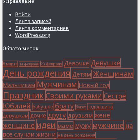
Управление
Войти
Лента записей
Лента комментариев
WordPress.org
Облако меток
Девушке
Девочке
8 марта
23 февраля
14 февраля
День рождения
Женщинам
Детям
Мужчинам
Мальчикам
Новый год
Праздник
Своими руками
Сестре
Юбилей
брату
бабушке
годовщина
букет
другу
жене
друзьям
дочке
девушкам
идеи
мужчине
женщине
мужу
на
маме
все случаи жизни
на день рождения