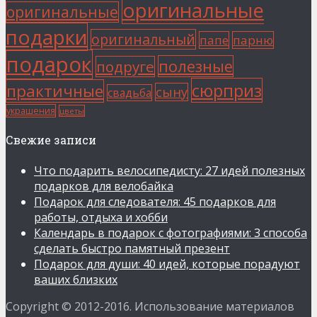
оригинальные
оригинальные
подарки
оригинальный
папе
парню
подарок
полезные
подруге
сюрприз
практичные
сыну
свадьба
украшения
цветы
Свежие записи
Что подарить велосипедисту: 27 идей полезных
подарков для велобайка
Подарок для следователя: 45 подарков для
работы, отдыха и хобби
Календарь в подарок с фотографиями: 3 способа
сделать быстро памятный презент
Подарок для души: 40 идей, которые порадуют
ваших близких
Copyright © 2012-2016. Использование материалов