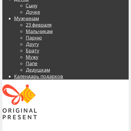
Сыну
Дочке
Мужчинам
23 февраля
Мальчикам
Парню
Другу
Брату
Мужу
Папе
Дедушкам
Календарь подарков