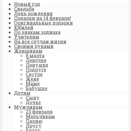
Новый год
Свадьба
День рождения
Подарки на 14 февраля!
Оригинальные подарки
Юбилей
По знакам зодиака
Учителям
На все случаи жизни
Своими руками
Женщинам
8 марта
Девочке
Девушке
Подруге
Сестре
Жене
Маме
Бабушке
Детям
Сыну
Дочке
Мужчинам
23 февраля
Мальчикам
Парню
Другу
Брату