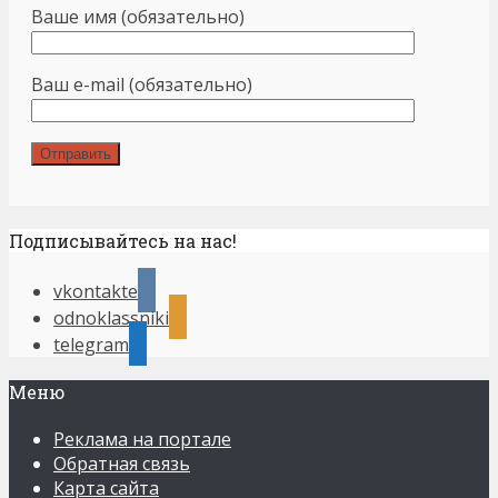
Ваше имя (обязательно)
Ваш e-mail (обязательно)
Подписывайтесь на нас!
vkontakte
odnoklassniki
telegram
Меню
Реклама на портале
Обратная связь
Карта сайта