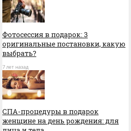
Фотосессия в подарок: 3
оригинальные постановки, какую
выбрать?
7 лет назад
СПА-процедуры в подарок
женщине на день рождения: для
лица и тела