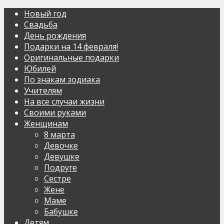
Новый год
Свадьба
День рождения
Подарки на 14 февраля!
Оригинальные подарки
Юбилей
По знакам зодиака
Учителям
На все случаи жизни
Своими руками
Женщинам
8 марта
Девочке
Девушке
Подруге
Сестре
Жене
Маме
Бабушке
Детям