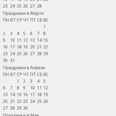
23
24
25
26
27
28
Праздники в Марте
ПН
ВТ
СР
ЧТ
ПТ
СБ
ВС
1
2
3
4
5
6
7
8
9
10
11
12
13
14
15
16
17
18
19
20
21
22
23
24
25
26
27
28
29
30
31
Праздники в Апреле
ПН
ВТ
СР
ЧТ
ПТ
СБ
ВС
1
2
3
4
5
6
7
8
9
10
11
12
13
14
15
16
17
18
19
20
21
22
23
24
25
26
27
28
29
30
Праздники в Мае