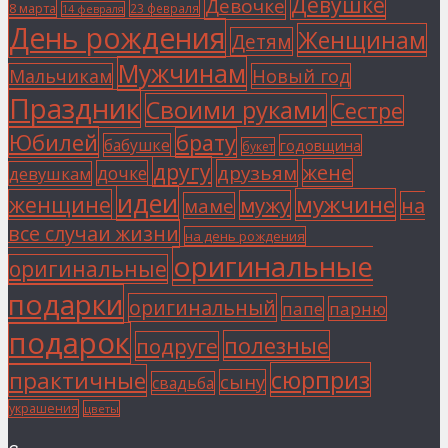
Девушке
Девочке
8 марта
23 февраля
14 февраля
День рождения
Женщинам
Детям
Мужчинам
Мальчикам
Новый год
Праздник
Своими руками
Сестре
Юбилей
брату
бабушке
годовщина
букет
другу
жене
друзьям
дочке
девушкам
идеи
мужчине
женщине
мужу
на
маме
все случаи жизни
на день рождения
оригинальные
оригинальные
подарки
оригинальный
папе
парню
подарок
полезные
подруге
сюрприз
практичные
сыну
свадьба
украшения
цветы