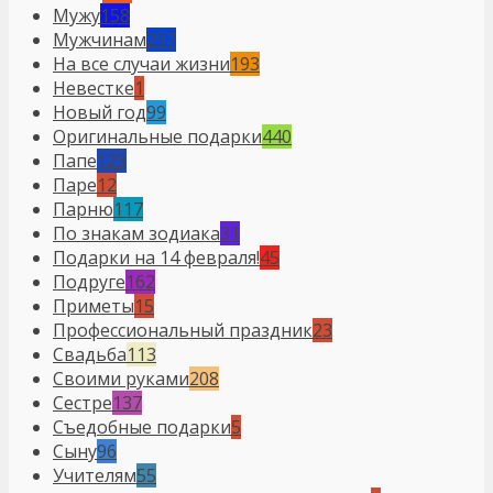
Мужу
158
Мужчинам
297
На все случаи жизни
193
Невестке
1
Новый год
99
Оригинальные подарки
440
Папе
123
Паре
12
Парню
117
По знакам зодиака
31
Подарки на 14 февраля!
45
Подруге
162
Приметы
15
Профессиональный праздник
23
Свадьба
113
Своими руками
208
Сестре
137
Съедобные подарки
5
Сыну
96
Учителям
55