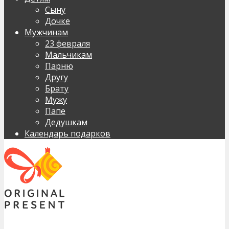
Сыну
Дочке
Мужчинам
23 февраля
Мальчикам
Парню
Другу
Брату
Мужу
Папе
Дедушкам
Календарь подарков