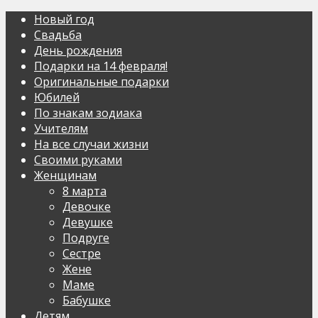
Новый год
Свадьба
День рождения
Подарки на 14 февраля!
Оригинальные подарки
Юбилей
По знакам зодиака
Учителям
На все случаи жизни
Своими руками
Женщинам
8 марта
Девочке
Девушке
Подруге
Сестре
Жене
Маме
Бабушке
Детям