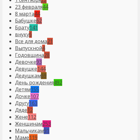
1 сентября
22
23 февраля
44
8 марта
44
Бабушке
62
Брату
141
внуку
6
Все для дома
21
Выпускной
4
Годовщина
28
Девочке
93
Девушке
144
Дедушкам
69
День рождения
492
Детям
155
Дочке
107
Другу
163
Дяде
12
Жене
112
Женщинам
253
Мальчикам
91
Маме
119