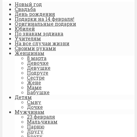
Новый год
Свадьба
День рождения
Подарки на 14 февраля!
Оригинальные подарки
Юбилей
По знакам зодиака
Учителям
На все случаи жизни
Своими руками
Женщинам
8 марта
Девочке
Девушке
Подруге
Сестре
Жене
Маме
Бабушке
Детям
Сыну
Дочке
Мужчинам
23 февраля
Мальчикам
Парню
Другу
Брату