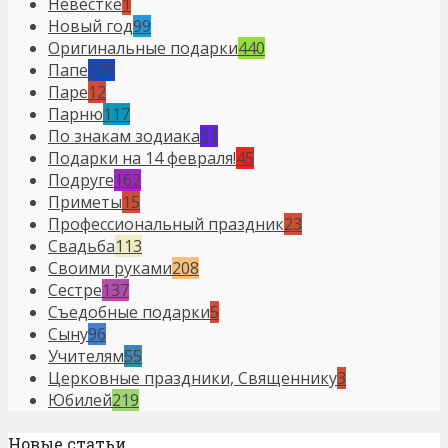
Невестке
1
Новый год
99
Оригинальные подарки
440
Папе
123
Паре
12
Парню
117
По знакам зодиака
31
Подарки на 14 февраля!
45
Подруге
162
Приметы
15
Профессиональный праздник
23
Свадьба
113
Своими руками
208
Сестре
137
Съедобные подарки
5
Сыну
96
Учителям
55
Церковные праздники, Священнику
3
Юбилей
219
Новые статьи