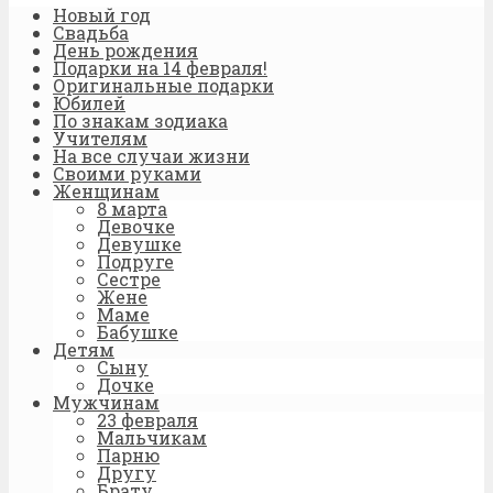
Новый год
Свадьба
День рождения
Подарки на 14 февраля!
Оригинальные подарки
Юбилей
По знакам зодиака
Учителям
На все случаи жизни
Своими руками
Женщинам
8 марта
Девочке
Девушке
Подруге
Сестре
Жене
Маме
Бабушке
Детям
Сыну
Дочке
Мужчинам
23 февраля
Мальчикам
Парню
Другу
Брату