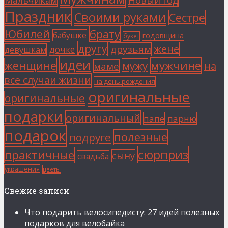
Мальчикам
Новый год
Праздник
Своими руками
Сестре
Юбилей
брату
бабушке
годовщина
букет
другу
жене
друзьям
дочке
девушкам
идеи
мужчине
женщине
мужу
на
маме
все случаи жизни
на день рождения
оригинальные
оригинальные
подарки
оригинальный
папе
парню
подарок
полезные
подруге
сюрприз
практичные
сыну
свадьба
украшения
цветы
Свежие записи
Что подарить велосипедисту: 27 идей полезных
подарков для велобайка