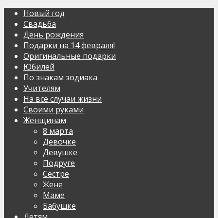
Новый год
Свадьба
День рождения
Подарки на 14 февраля!
Оригинальные подарки
Юбилей
По знакам зодиака
Учителям
На все случаи жизни
Своими руками
Женщинам
8 марта
Девочке
Девушке
Подруге
Сестре
Жене
Маме
Бабушке
Детям