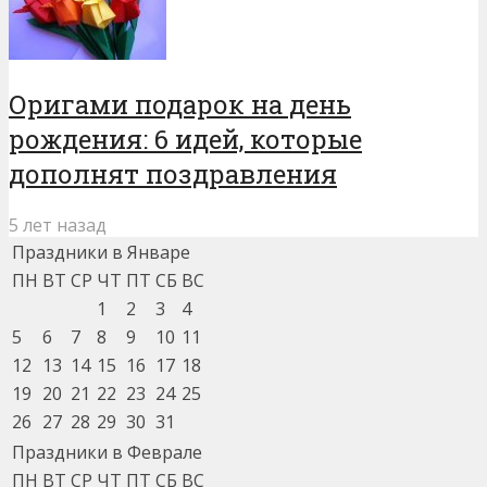
Оригами подарок на день
рождения: 6 идей, которые
дополнят поздравления
5 лет назад
Праздники в Январе
ПН
ВТ
СР
ЧТ
ПТ
СБ
ВС
1
2
3
4
5
6
7
8
9
10
11
12
13
14
15
16
17
18
19
20
21
22
23
24
25
26
27
28
29
30
31
Праздники в Феврале
ПН
ВТ
СР
ЧТ
ПТ
СБ
ВС