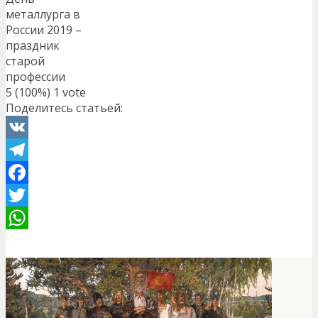
металлурга в
России 2019 –
праздник
старой
профессии
5
(100%)
1
vote
Поделитесь статьей:
VK
Telegram
Facebook
Twitter
WhatsApp