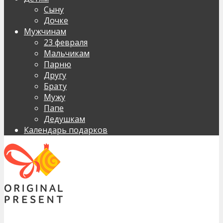
Сыну
Дочке
Мужчинам
23 февраля
Мальчикам
Парню
Другу
Брату
Мужу
Папе
Дедушкам
Календарь подарков