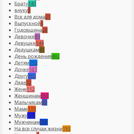
Брату
141
внуку
6
Все для дома
21
Выпускной
4
Годовщина
28
Девочке
93
Девушке
144
Дедушкам
69
День рождения
492
Детям
155
Дочке
107
Другу
163
Дяде
12
Жене
112
Женщинам
253
Мальчикам
91
Маме
119
Мужу
158
Мужчинам
297
На все случаи жизни
193