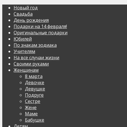
Новый год
Свадьба
День рождения
Подарки на 14 февраля!
Оригинальные подарки
Юбилей
По знакам зодиака
Учителям
На все случаи жизни
Своими руками
Женщинам
8 марта
Девочке
Девушке
Подруге
Сестре
Жене
Маме
Бабушке
Детям