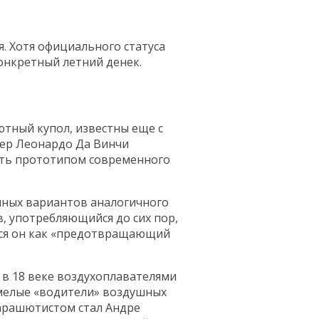
. Хотя официального статуса
конкретный летний денек.
тный купол, известны еще с
нер Леонардо Да Винчи
ать прототипом современного
чных вариантов аналогичного
, употребляющийся до сих пор,
тся он как «предотвращающий
в 18 веке воздухоплавателями
смелые «водители» воздушных
арашютистом стал Андре