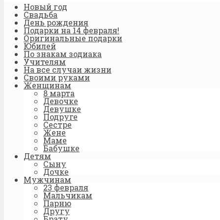
Новый год
Свадьба
День рождения
Подарки на 14 февраля!
Оригинальные подарки
Юбилей
По знакам зодиака
Учителям
На все случаи жизни
Своими руками
Женщинам
8 марта
Девочке
Девушке
Подруге
Сестре
Жене
Маме
Бабушке
Детям
Сыну
Дочке
Мужчинам
23 февраля
Мальчикам
Парню
Другу
Брату