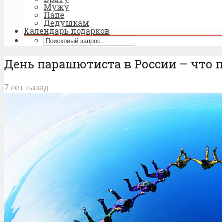
Мужу
Папе
Дедушкам
Календарь подарков
День парашютиста в России – что 
7 лет назад