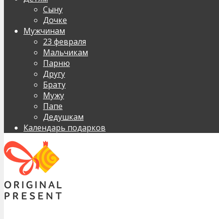
Сыну
Дочке
Мужчинам
23 февраля
Мальчикам
Парню
Другу
Брату
Мужу
Папе
Дедушкам
Календарь подарков