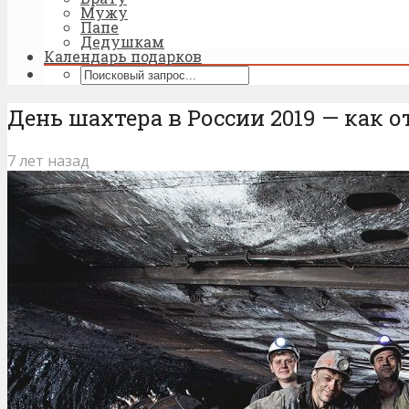
Мужу
Папе
Дедушкам
Календарь подарков
День шахтера в России 2019 — как 
7 лет назад