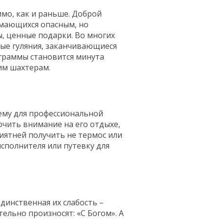
имо, как и раньше. Доброй
имающихся опасным, но
, ценные подарки. Во многих
ые гуляния, заканчивающиеся
граммы становится минута
им шахтерам.
 ему для профессиональной
очить внимание на его отдыхе,
риятней получить не термос или
сполнителя или путевку для
динственная их слабость –
ательно произносят: «С Богом». А