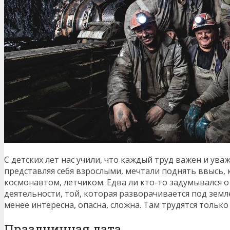
С детских лет нас учили, что каждый труд важен и ув
представляя себя взрослыми, мечтали поднять ввысь, 
космонавтом, летчиком. Едва ли кто-то задумывался
деятельности, той, которая разворачивается под земле
менее интересна, опасна, сложна. Там трудятся тольк
Праздничная дата