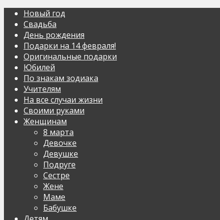
Новый год
Свадьба
День рождения
Подарки на 14 февраля!
Оригинальные подарки
Юбилей
По знакам зодиака
Учителям
На все случаи жизни
Своими руками
Женщинам
8 марта
Девочке
Девушке
Подруге
Сестре
Жене
Маме
Бабушке
Детям