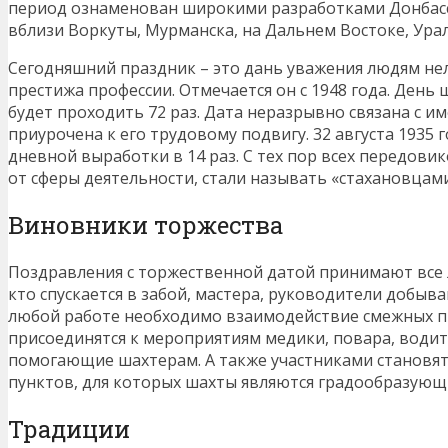
период ознаменован широкими разработками Донбасса
вблизи Воркуты, Мурманска, на Дальнем Востоке, Урал
Сегодняшний праздник – это дань уважения людям нел
престижа профессии. Отмечается он с 1948 года. День ш
будет проходить 72 раз. Дата неразрывно связана с им
приурочена к его трудовому подвигу. 32 августа 1935
дневной выработки в 14 раз. С тех пор всех передови
от сферы деятельности, стали называть «стахановцами
Виновники торжества
Поздравления с торжественной датой принимают все 
кто спускается в забой, мастера, руководители добы
любой работе необходимо взаимодействие смежных п
присоединятся к мероприятиям медики, повара, водит
помогающие шахтерам. А также участниками становят
пунктов, для которых шахты являются градообразую
Традиции