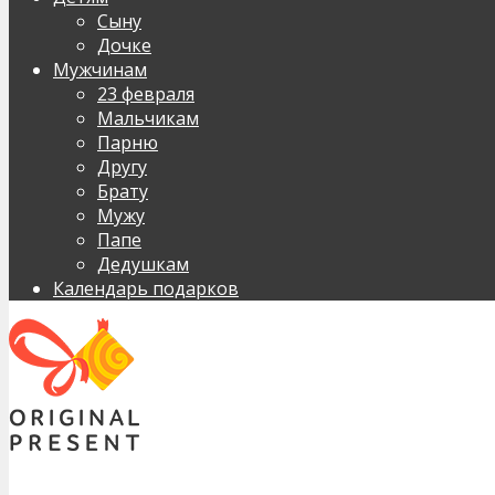
Сыну
Дочке
Мужчинам
23 февраля
Мальчикам
Парню
Другу
Брату
Мужу
Папе
Дедушкам
Календарь подарков