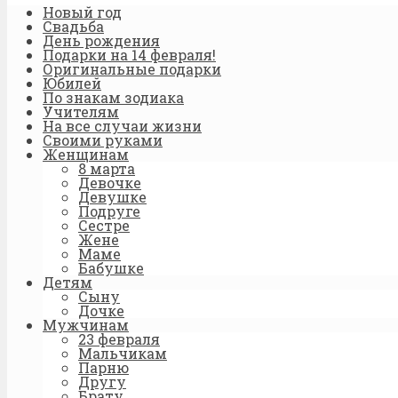
Новый год
Свадьба
День рождения
Подарки на 14 февраля!
Оригинальные подарки
Юбилей
По знакам зодиака
Учителям
На все случаи жизни
Своими руками
Женщинам
8 марта
Девочке
Девушке
Подруге
Сестре
Жене
Маме
Бабушке
Детям
Сыну
Дочке
Мужчинам
23 февраля
Мальчикам
Парню
Другу
Брату