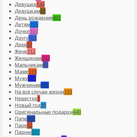
Девушке
144
Дедушкам
69
День рождения
492
Детям
155
Дочке
107
Другу
163
Дяде
12
Жене
112
Женщинам
253
Мальчикам
91
Маме
119
Мужу
158
Мужчинам
297
На все случаи жизни
193
Невестке
1
Новый год
99
Оригинальные подарки
440
Папе
123
Паре
12
Парню
117