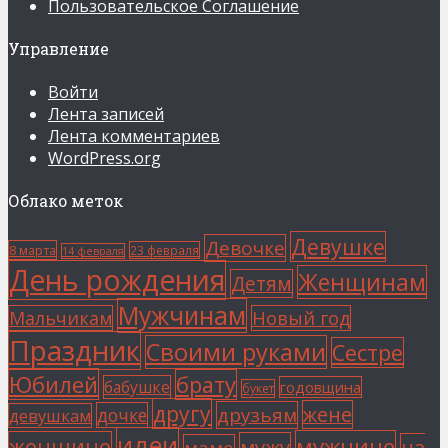
Пользовательское Соглашение
Управление
Войти
Лента записей
Лента комментариев
WordPress.org
Облако меток
Девушке
Девочке
8 марта
23 февраля
14 февраля
День рождения
Женщинам
Детям
Мужчинам
Мальчикам
Новый год
Праздник
Своими руками
Сестре
Юбилей
брату
бабушке
годовщина
букет
другу
жене
друзьям
дочке
девушкам
идеи
мужчине
женщине
мужу
на
маме