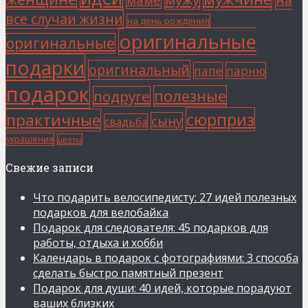
все случаи жизни
на день рождения
оригинальные
оригинальные
подарки
оригинальный
папе
парню
подарок
полезные
подруге
сюрприз
практичные
сыну
свадьба
украшения
цветы
Свежие записи
Что подарить велосипедисту: 27 идей полезных
подарков для велобайка
Подарок для следователя: 45 подарков для
работы, отдыха и хобби
Календарь в подарок с фотографиями: 3 способа
сделать быстро памятный презент
Подарок для души: 40 идей, которые порадуют
ваших близких