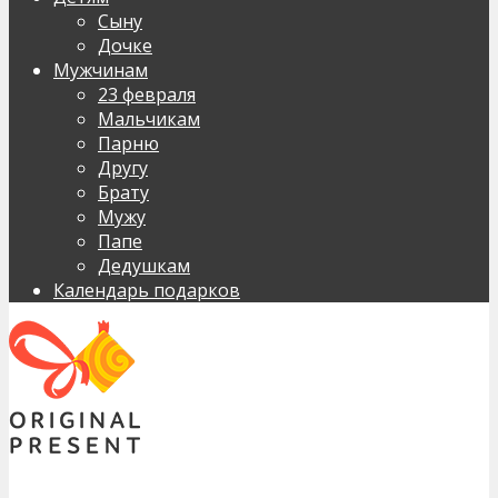
Сыну
Дочке
Мужчинам
23 февраля
Мальчикам
Парню
Другу
Брату
Мужу
Папе
Дедушкам
Календарь подарков