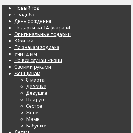
Новый год
Свадьба
День рождения
Подарки на 14 февраля!
Оригинальные подарки
Юбилей
По знакам зодиака
Учителям
На все случаи жизни
Своими руками
Женщинам
8 марта
Девочке
Девушке
Подруге
Сестре
Жене
Маме
Бабушке
Детям