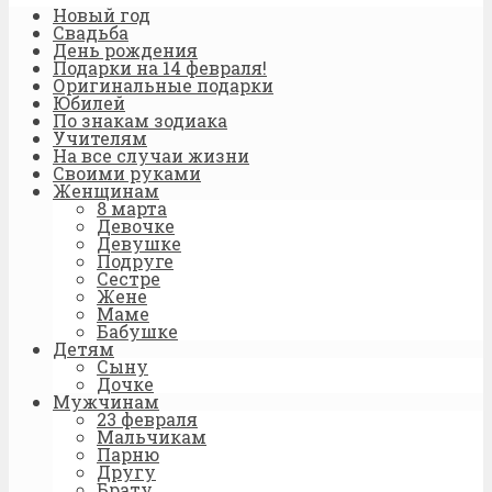
Новый год
Свадьба
День рождения
Подарки на 14 февраля!
Оригинальные подарки
Юбилей
По знакам зодиака
Учителям
На все случаи жизни
Своими руками
Женщинам
8 марта
Девочке
Девушке
Подруге
Сестре
Жене
Маме
Бабушке
Детям
Сыну
Дочке
Мужчинам
23 февраля
Мальчикам
Парню
Другу
Брату