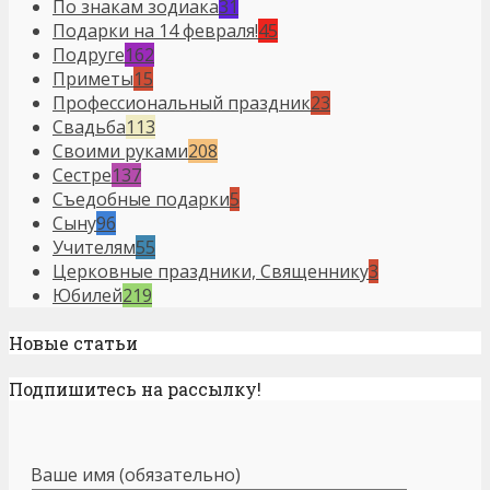
По знакам зодиака
31
Подарки на 14 февраля!
45
Подруге
162
Приметы
15
Профессиональный праздник
23
Свадьба
113
Своими руками
208
Сестре
137
Съедобные подарки
5
Сыну
96
Учителям
55
Церковные праздники, Священнику
3
Юбилей
219
Новые статьи
Подпишитесь на рассылку!
Ваше имя (обязательно)