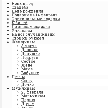
Новый год
Свадьба
День рождения
Подарки на 14 февраля!
Оригинальные подарки
Юбилей
По знакам зодиака
Учителям
На все случаи жизни
Своими руками
Женщинам
8 марта
Девочке
Девушке
Подруге
Сестре
Жене
Маме
Бабушке
Детям
Сыну
Дочке
Мужчинам
23 февраля
Мальчикам
Парню
Другу
Брату