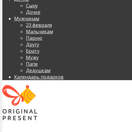
Сыну
Дочке
Мужчинам
23 февраля
Мальчикам
Парню
Другу
Брату
Мужу
Папе
Дедушкам
Календарь подарков