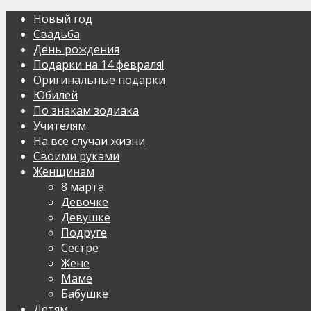
Новый год
Свадьба
День рождения
Подарки на 14 февраля!
Оригинальные подарки
Юбилей
По знакам зодиака
Учителям
На все случаи жизни
Своими руками
Женщинам
8 марта
Девочке
Девушке
Подруге
Сестре
Жене
Маме
Бабушке
Детям