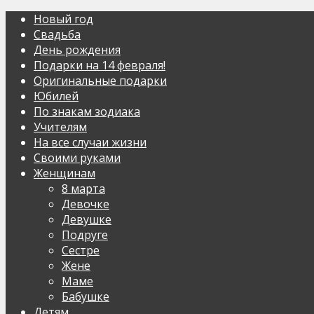
Новый год
Свадьба
День рождения
Подарки на 14 февраля!
Оригинальные подарки
Юбилей
По знакам зодиака
Учителям
На все случаи жизни
Своими руками
Женщинам
8 марта
Девочке
Девушке
Подруге
Сестре
Жене
Маме
Бабушке
Детям