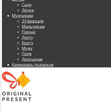
Сыну
Дочке
Мужчинам
23 февраля
Мальчикам
Парню
Другу
Брату
Мужу
Папе
Дедушкам
Календарь подарков