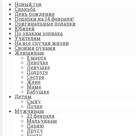
Новый год
Свадьба
День рождения
Подарки на 14 февраля!
Оригинальные подарки
Юбилей
По знакам зодиака
Учителям
На все случаи жизни
Своими руками
Женщинам
8 марта
Девочке
Девушке
Подруге
Сестре
Жене
Маме
Бабушке
Детям
Сыну
Дочке
Мужчинам
23 февраля
Мальчикам
Парню
Другу
Брату