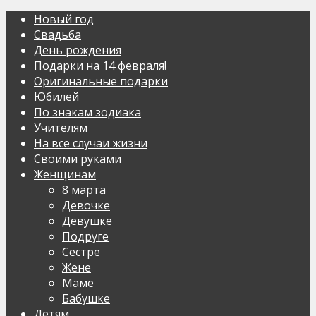
Новый год
Свадьба
День рождения
Подарки на 14 февраля!
Оригинальные подарки
Юбилей
По знакам зодиака
Учителям
На все случаи жизни
Своими руками
Женщинам
8 марта
Девочке
Девушке
Подруге
Сестре
Жене
Маме
Бабушке
Детям