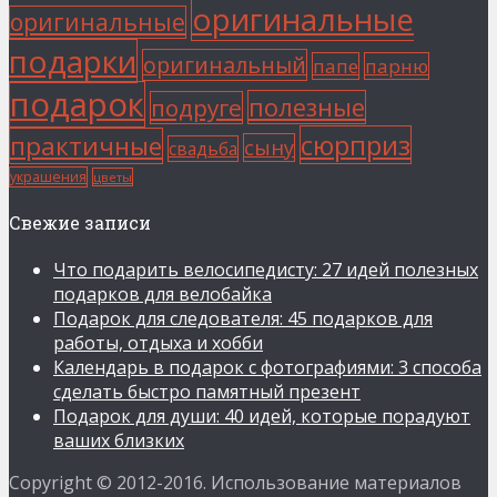
оригинальные
оригинальные
подарки
оригинальный
папе
парню
подарок
полезные
подруге
сюрприз
практичные
сыну
свадьба
украшения
цветы
Свежие записи
Что подарить велосипедисту: 27 идей полезных
подарков для велобайка
Подарок для следователя: 45 подарков для
работы, отдыха и хобби
Календарь в подарок с фотографиями: 3 способа
сделать быстро памятный презент
Подарок для души: 40 идей, которые порадуют
ваших близких
Copyright © 2012-2016. Использование материалов