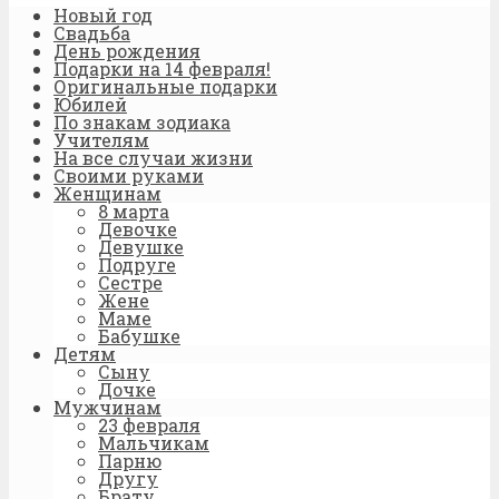
Новый год
Свадьба
День рождения
Подарки на 14 февраля!
Оригинальные подарки
Юбилей
По знакам зодиака
Учителям
На все случаи жизни
Своими руками
Женщинам
8 марта
Девочке
Девушке
Подруге
Сестре
Жене
Маме
Бабушке
Детям
Сыну
Дочке
Мужчинам
23 февраля
Мальчикам
Парню
Другу
Брату