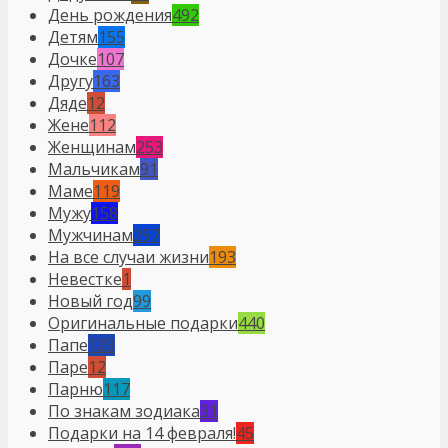
День рождения
492
Детям
155
Дочке
107
Другу
163
Дяде
12
Жене
112
Женщинам
253
Мальчикам
91
Маме
119
Мужу
158
Мужчинам
297
На все случаи жизни
193
Невестке
1
Новый год
99
Оригинальные подарки
440
Папе
123
Паре
12
Парню
117
По знакам зодиака
31
Подарки на 14 февраля!
45