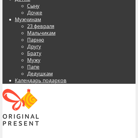
Сыну
Дочке
Мужчинам
23 февраля
Мальчикам
Парню
Другу
Брату
Мужу
Папе
Дедушкам
Календарь подарков