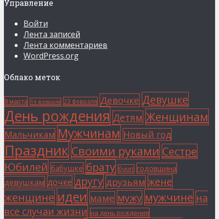
Управление
Войти
Лента записей
Лента комментариев
WordPress.org
Облако меток
Девушке
Девочке
8 марта
23 февраля
14 февраля
День рождения
Женщинам
Детям
Мужчинам
Мальчикам
Новый год
Праздник
Своими руками
Сестре
Юбилей
брату
бабушке
годовщина
букет
другу
жене
друзьям
дочке
девушкам
идеи
мужчине
женщине
мужу
на
маме
все случаи жизни
на день рождения