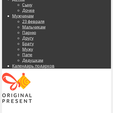
Сыну
Дочке
Мужчинам
23 февраля
Мальчикам
Парню
Другу
Брату
Мужу
Папе
Дедушкам
Календарь подарков