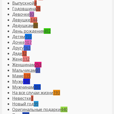
Выпускной
4
Годовщина
28
Девочке
93
Девушке
144
Дедушкам
69
День рождения
492
Детям
155
Дочке
107
Другу
163
Дяде
12
Жене
112
Женщинам
253
Мальчикам
91
Маме
119
Мужу
158
Мужчинам
297
На все случаи жизни
193
Невестке
1
Новый год
99
Оригинальные подарки
440