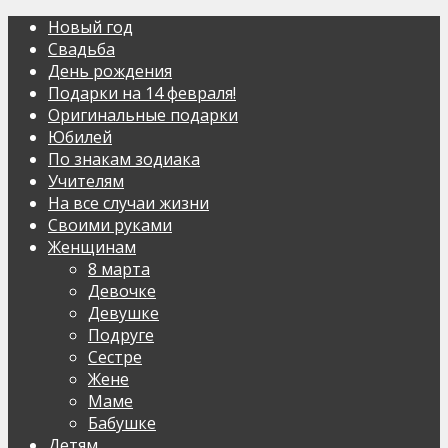
Новый год
Свадьба
День рождения
Подарки на 14 февраля!
Оригинальные подарки
Юбилей
По знакам зодиака
Учителям
На все случаи жизни
Своими руками
Женщинам
8 марта
Девочке
Девушке
Подруге
Сестре
Жене
Маме
Бабушке
Детям