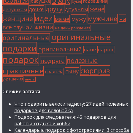
брату
бабушке
годовщина
букет
другу
жене
друзьям
дочке
девушкам
идеи
мужчине
женщине
мужу
на
маме
все случаи жизни
на день рождения
оригинальные
оригинальные
подарки
оригинальный
папе
парню
подарок
полезные
подруге
сюрприз
практичные
сыну
свадьба
украшения
цветы
Свежие записи
Что подарить велосипедисту: 27 идей полезных
подарков для велобайка
Подарок для следователя: 45 подарков для
работы, отдыха и хобби
Календарь в подарок с фотографиями: 3 способа