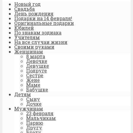
Новый год
Свадьба
День рождения
Подарки на 14 февраля!
Оригинальные подарки
Юбилей
По знакам зодиака
Учителям
На все случаи жизни
Своими руками
Женщинам
8 марта
Девочке
Девушке
Подруге
Сестре
Жене
Маме
Бабушке
Детям
Сыну
Дочке
Мужчинам
23 февраля
Мальчикам
Парню
Другу
Брату