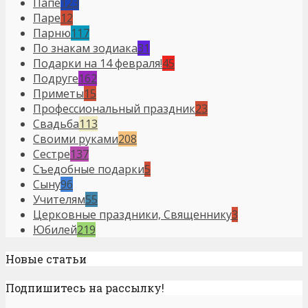
Папе
123
Паре
12
Парню
117
По знакам зодиака
31
Подарки на 14 февраля!
45
Подруге
162
Приметы
15
Профессиональный праздник
23
Свадьба
113
Своими руками
208
Сестре
137
Съедобные подарки
5
Сыну
96
Учителям
55
Церковные праздники, Священнику
3
Юбилей
219
Новые статьи
Подпишитесь на рассылку!