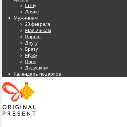
Сыну
Дочке
Мужчинам
23 февраля
Мальчикам
Парню
Другу
Брату
Мужу
Папе
Дедушкам
Календарь подарков