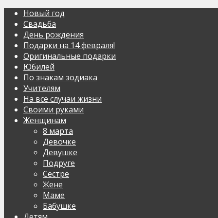
Новый год
Свадьба
День рождения
Подарки на 14 февраля!
Оригинальные подарки
Юбилей
По знакам зодиака
Учителям
На все случаи жизни
Своими руками
Женщинам
8 марта
Девочке
Девушке
Подруге
Сестре
Жене
Маме
Бабушке
Детям