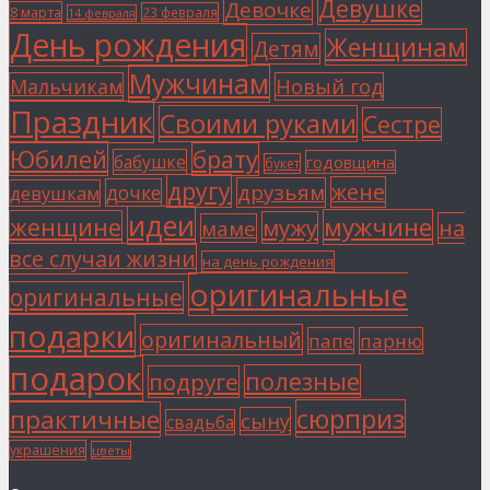
Девушке
Девочке
8 марта
23 февраля
14 февраля
День рождения
Женщинам
Детям
Мужчинам
Мальчикам
Новый год
Праздник
Своими руками
Сестре
Юбилей
брату
бабушке
годовщина
букет
другу
жене
друзьям
дочке
девушкам
идеи
мужчине
женщине
мужу
на
маме
все случаи жизни
на день рождения
оригинальные
оригинальные
подарки
оригинальный
папе
парню
подарок
полезные
подруге
сюрприз
практичные
сыну
свадьба
украшения
цветы