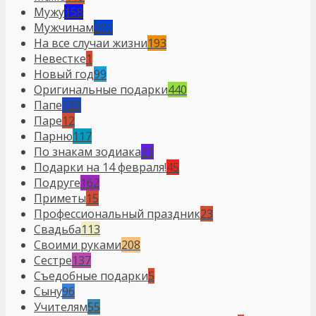
Мужу
158
Мужчинам
297
На все случаи жизни
193
Невестке
1
Новый год
99
Оригинальные подарки
440
Папе
123
Паре
12
Парню
117
По знакам зодиака
31
Подарки на 14 февраля!
45
Подруге
162
Приметы
15
Профессиональный праздник
23
Свадьба
113
Своими руками
208
Сестре
137
Съедобные подарки
5
Сыну
96
Учителям
55