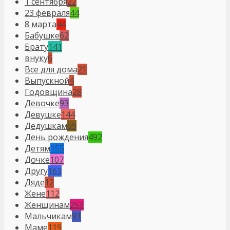
1 сентября
22
23 февраля
44
8 марта
44
Бабушке
62
Брату
141
внуку
6
Все для дома
21
Выпускной
4
Годовщина
28
Девочке
93
Девушке
144
Дедушкам
69
День рождения
492
Детям
155
Дочке
107
Другу
163
Дяде
12
Жене
112
Женщинам
253
Мальчикам
91
Маме
119