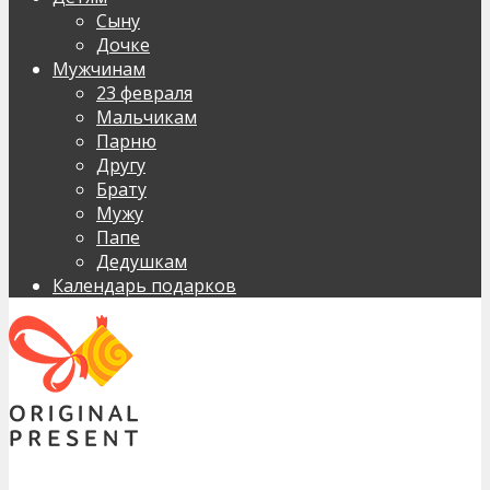
Сыну
Дочке
Мужчинам
23 февраля
Мальчикам
Парню
Другу
Брату
Мужу
Папе
Дедушкам
Календарь подарков