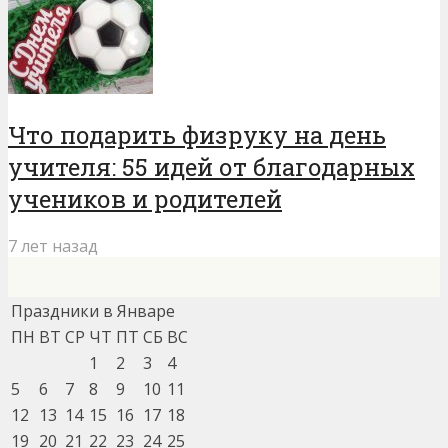
Что подарить физруку на день
учителя: 55 идей от благодарных
учеников и родителей
7 лет назад
Праздники в Январе
ПН
ВТ
СР
ЧТ
ПТ
СБ
ВС
1
2
3
4
5
6
7
8
9
10
11
12
13
14
15
16
17
18
19
20
21
22
23
24
25