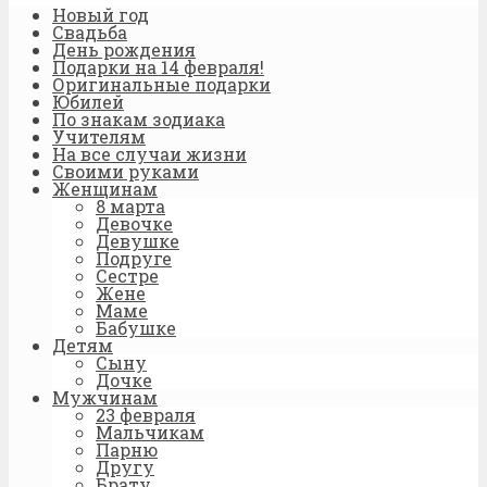
Новый год
Свадьба
День рождения
Подарки на 14 февраля!
Оригинальные подарки
Юбилей
По знакам зодиака
Учителям
На все случаи жизни
Своими руками
Женщинам
8 марта
Девочке
Девушке
Подруге
Сестре
Жене
Маме
Бабушке
Детям
Сыну
Дочке
Мужчинам
23 февраля
Мальчикам
Парню
Другу
Брату