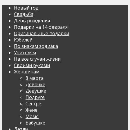
Новый год
Свадьба
День рождения
Подарки на 14 февраля!
Оригинальные подарки
Юбилей
По знакам зодиака
Учителям
На все случаи жизни
Своими руками
Женщинам
8 марта
Девочке
Девушке
Подруге
Сестре
Жене
Маме
Бабушке
Детям