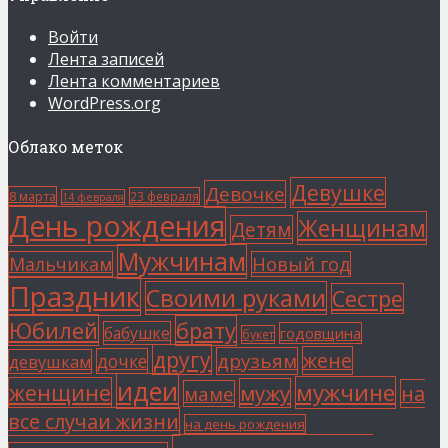
Войти
Лента записей
Лента комментариев
WordPress.org
Облако меток
Девушке
Девочке
8 марта
23 февраля
14 февраля
День рождения
Женщинам
Детям
Мужчинам
Мальчикам
Новый год
Праздник
Своими руками
Сестре
Юбилей
брату
бабушке
годовщина
букет
другу
жене
друзьям
дочке
девушкам
идеи
мужчине
женщине
мужу
на
маме
все случаи жизни
на день рождения