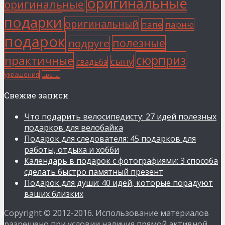
оригинальные
оригинальные
подарки
оригинальный
папе
парню
подарок
полезные
подруге
сюрприз
практичные
сыну
свадьба
украшения
цветы
Свежие записи
Что подарить велосипедисту: 27 идей полезных
подарков для велобайка
Подарок для следователя: 45 подарков для
работы, отдыха и хобби
Календарь в подарок с фотографиями: 3 способа
сделать быстро памятный презент
Подарок для души: 40 идей, которые порадуют
ваших близких
Copyright © 2012-2016. Использование материалов
разрешено при условии наличия прямой активной