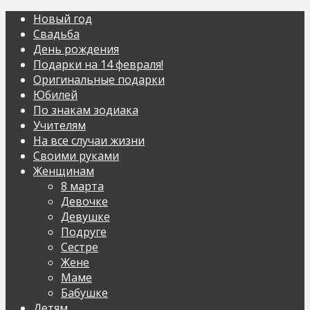
Новый год
Свадьба
День рождения
Подарки на 14 февраля!
Оригинальные подарки
Юбилей
По знакам зодиака
Учителям
На все случаи жизни
Своими руками
Женщинам
8 марта
Девочке
Девушке
Подруге
Сестре
Жене
Маме
Бабушке
Детям