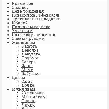
Новый год
Свадьба
День рождения
Подарки на 14 февраля!
Оригинальные подарки
Юбилей
По знакам зодиака
Учителям
На все случаи жизни
Своими руками
Женщинам
8 марта
Девочке
Девушке
Подруге
Сестре
Жене
Маме
Бабушке
Детям
Сыну
Дочке
Мужчинам
23 февраля
Мальчикам
Парню
Другу
Брату