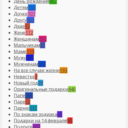
День рождения
492
Детям
155
Дочке
107
Другу
163
Дяде
12
Жене
112
Женщинам
253
Мальчикам
91
Маме
119
Мужу
158
Мужчинам
297
На все случаи жизни
193
Невестке
1
Новый год
99
Оригинальные подарки
440
Папе
123
Паре
12
Парню
117
По знакам зодиака
31
Подарки на 14 февраля!
45
Подруге
162