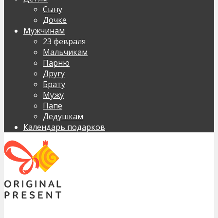
Сыну
Дочке
Мужчинам
23 февраля
Мальчикам
Парню
Другу
Брату
Мужу
Папе
Дедушкам
Календарь подарков