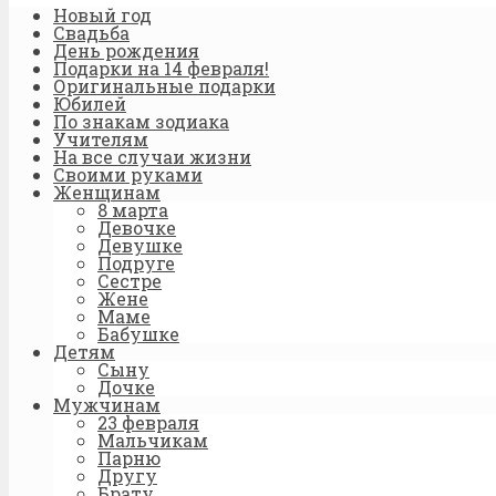
Новый год
Свадьба
День рождения
Подарки на 14 февраля!
Оригинальные подарки
Юбилей
По знакам зодиака
Учителям
На все случаи жизни
Своими руками
Женщинам
8 марта
Девочке
Девушке
Подруге
Сестре
Жене
Маме
Бабушке
Детям
Сыну
Дочке
Мужчинам
23 февраля
Мальчикам
Парню
Другу
Брату