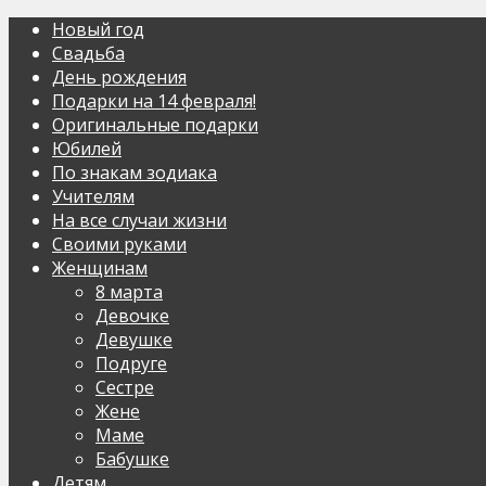
Новый год
Свадьба
День рождения
Подарки на 14 февраля!
Оригинальные подарки
Юбилей
По знакам зодиака
Учителям
На все случаи жизни
Своими руками
Женщинам
8 марта
Девочке
Девушке
Подруге
Сестре
Жене
Маме
Бабушке
Детям