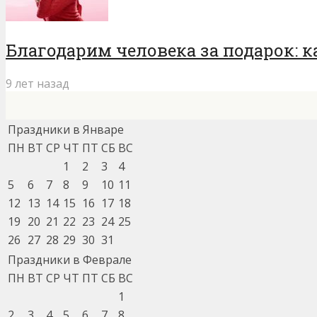
Благодарим человека за подарок: к
9 лет назад
Праздники в Январе
ПН
ВТ
СР
ЧТ
ПТ
СБ
ВС
1
2
3
4
5
6
7
8
9
10
11
12
13
14
15
16
17
18
19
20
21
22
23
24
25
26
27
28
29
30
31
Праздники в Феврале
ПН
ВТ
СР
ЧТ
ПТ
СБ
ВС
1
2
3
4
5
6
7
8