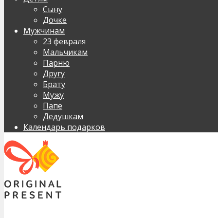
Сыну
Дочке
Мужчинам
23 февраля
Мальчикам
Парню
Другу
Брату
Мужу
Папе
Дедушкам
Календарь подарков