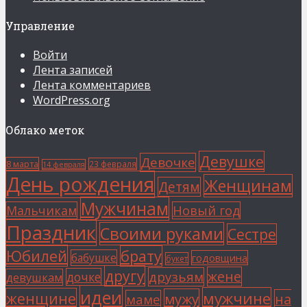
Управление
Войти
Лента записей
Лента комментариев
WordPress.org
Облако меток
Девушке
Девочке
8 марта
23 февраля
14 февраля
День рождения
Женщинам
Детям
Мужчинам
Мальчикам
Новый год
Праздник
Своими руками
Сестре
Юбилей
брату
бабушке
годовщина
букет
другу
жене
друзьям
дочке
девушкам
идеи
мужчине
женщине
мужу
на
маме