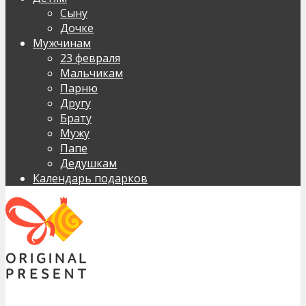
Сыну
Дочке
Мужчинам
23 февраля
Мальчикам
Парню
Другу
Брату
Мужу
Папе
Дедушкам
Календарь подарков