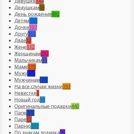
Девушке
144
Дедушкам
69
День рождения
492
Детям
155
Дочке
107
Другу
163
Дяде
12
Жене
112
Женщинам
253
Мальчикам
91
Маме
119
Мужу
158
Мужчинам
297
На все случаи жизни
193
Невестке
1
Новый год
99
Оригинальные подарки
440
Папе
123
Паре
12
Парню
117
По знакам зодиака
31