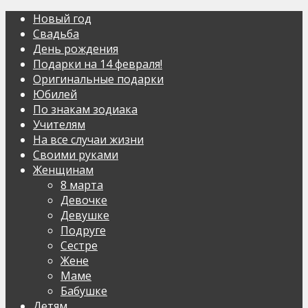
Новый год
Свадьба
День рождения
Подарки на 14 февраля!
Оригинальные подарки
Юбилей
По знакам зодиака
Учителям
На все случаи жизни
Своими руками
Женщинам
8 марта
Девочке
Девушке
Подруге
Сестре
Жене
Маме
Бабушке
Детям