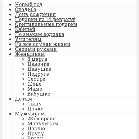
Новый год
Свадьба
День рождения
Подарки на 14 февраля!
Оригинальные подарки
Юбилей
По знакам зодиака
Учителям
На все случаи жизни
Своими руками
Женщинам
8 марта
Девочке
Девушке
Подруге
Сестре
Жене
Маме
Бабушке
Детям
Сыну
Дочке
Мужчинам
23 февраля
Мальчикам
Парню
Другу
Брату