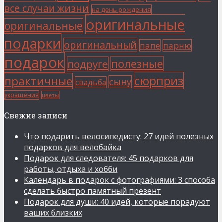
все случаи жизни
на день рождения
оригинальные
оригинальные
подарки
оригинальный
папе
парню
подарок
полезные
подруге
сюрприз
практичные
сыну
свадьба
украшения
цветы
Свежие записи
Что подарить велосипедисту: 27 идей полезных
подарков для велобайка
Подарок для следователя: 45 подарков для
работы, отдыха и хобби
Календарь в подарок с фотографиями: 3 способа
сделать быстро памятный презент
Подарок для души: 40 идей, которые порадуют
ваших близких