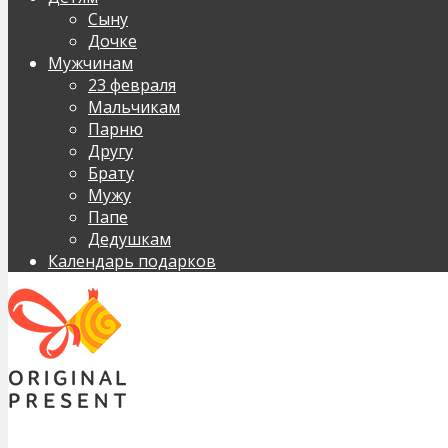
Сыну
Дочке
Мужчинам
23 февраля
Мальчикам
Парню
Другу
Брату
Мужу
Папе
Дедушкам
Календарь подарков