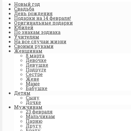
Новый год
Свадьба
День рождения
Подарки на 14 февраля!
Оригинальные подарки
Юбилей
По знакам зодиака
Учителям
На все случаи жизни
Своими руками
Женщинам
8 марта
Девочке
Девушке
Подруге
Сестре
Жене
Маме
Бабушке
Детям
Сыну
Дочке
Мужчинам
23 февраля
Мальчикам
Парню
Другу
Брату