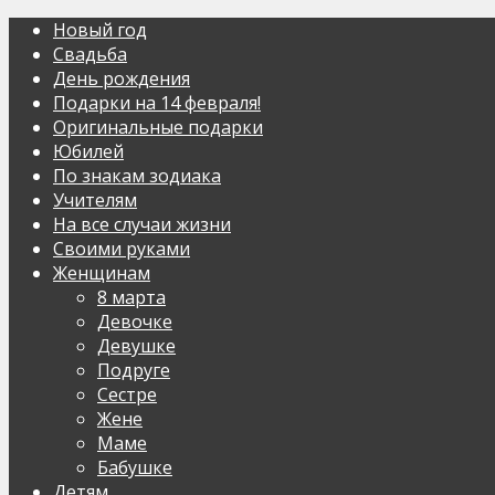
Новый год
Свадьба
День рождения
Подарки на 14 февраля!
Оригинальные подарки
Юбилей
По знакам зодиака
Учителям
На все случаи жизни
Своими руками
Женщинам
8 марта
Девочке
Девушке
Подруге
Сестре
Жене
Маме
Бабушке
Детям