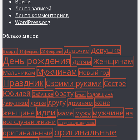
Войти
Лента записей
Лента комментариев
WordPress.org
Облако меток
Девушке
Девочке
8 марта
23 февраля
14 февраля
День рождения
Женщинам
Детям
Мужчинам
Мальчикам
Новый год
Праздник
Своими руками
Сестре
Юбилей
брату
бабушке
годовщина
букет
другу
жене
друзьям
дочке
девушкам
идеи
мужчине
женщине
мужу
на
маме
все случаи жизни
на день рождения
оригинальные
оригинальные