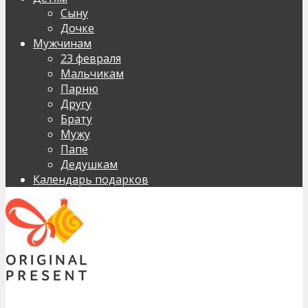
Сыну
Дочке
Мужчинам
23 февраля
Мальчикам
Парню
Другу
Брату
Мужу
Папе
Дедушкам
Календарь подарков