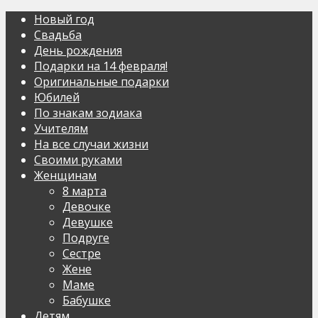
Новый год
Свадьба
День рождения
Подарки на 14 февраля!
Оригинальные подарки
Юбилей
По знакам зодиака
Учителям
На все случаи жизни
Своими руками
Женщинам
8 марта
Девочке
Девушке
Подруге
Сестре
Жене
Маме
Бабушке
Детям