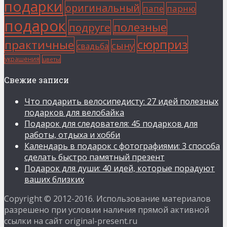
подарки
оригинальный
папе
парню
подарок
полезные
подруге
сюрприз
практичные
сыну
свадьба
украшения
цветы
Свежие записи
Что подарить велосипедисту: 27 идей полезных
подарков для велобайка
Подарок для следователя: 45 подарков для
работы, отдыха и хобби
Календарь в подарок с фотографиями: 3 способа
сделать быстро памятный презент
Подарок для души: 40 идей, которые порадуют
ваших близких
Copyright © 2012-2016. Использование материалов
разрешено при условии наличия прямой активной
ссылки на сайт original-present.ru