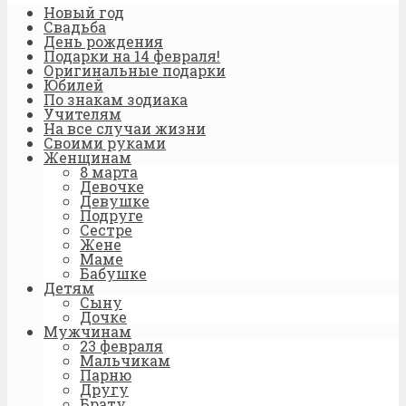
Новый год
Свадьба
День рождения
Подарки на 14 февраля!
Оригинальные подарки
Юбилей
По знакам зодиака
Учителям
На все случаи жизни
Своими руками
Женщинам
8 марта
Девочке
Девушке
Подруге
Сестре
Жене
Маме
Бабушке
Детям
Сыну
Дочке
Мужчинам
23 февраля
Мальчикам
Парню
Другу
Брату