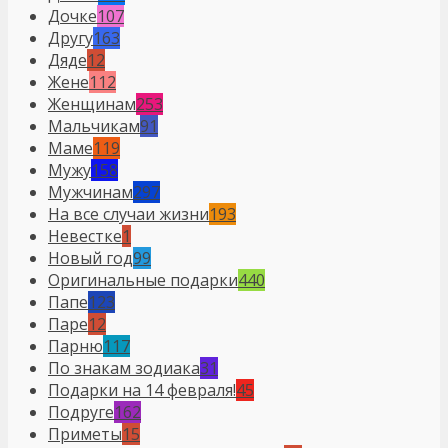
Дочке
107
Другу
163
Дяде
12
Жене
112
Женщинам
253
Мальчикам
91
Маме
119
Мужу
158
Мужчинам
297
На все случаи жизни
193
Невестке
1
Новый год
99
Оригинальные подарки
440
Папе
123
Паре
12
Парню
117
По знакам зодиака
31
Подарки на 14 февраля!
45
Подруге
162
Приметы
15