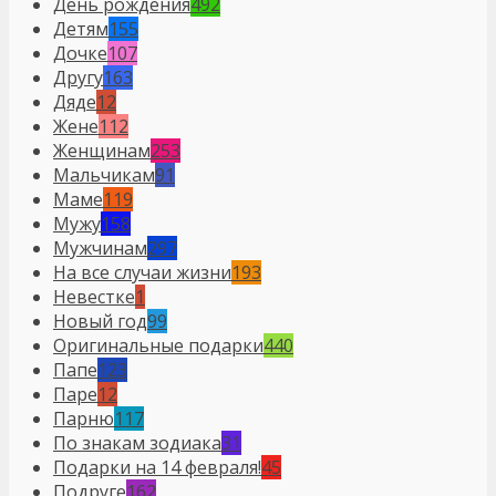
День рождения
492
Детям
155
Дочке
107
Другу
163
Дяде
12
Жене
112
Женщинам
253
Мальчикам
91
Маме
119
Мужу
158
Мужчинам
297
На все случаи жизни
193
Невестке
1
Новый год
99
Оригинальные подарки
440
Папе
123
Паре
12
Парню
117
По знакам зодиака
31
Подарки на 14 февраля!
45
Подруге
162