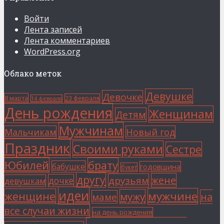
Войти
Лента записей
Лента комментариев
WordPress.org
Облако меток
Девушке
Девочке
8 марта
23 февраля
14 февраля
День рождения
Женщинам
Детям
Мужчинам
Мальчикам
Новый год
Праздник
Своими руками
Сестре
Юбилей
брату
бабушке
годовщина
букет
другу
жене
друзьям
дочке
девушкам
идеи
мужчине
женщине
мужу
на
маме
все случаи жизни
на день рождения