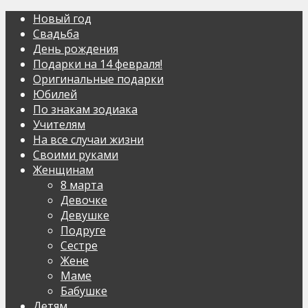
Новый год
Свадьба
День рождения
Подарки на 14 февраля!
Оригинальные подарки
Юбилей
По знакам зодиака
Учителям
На все случаи жизни
Своими руками
Женщинам
8 марта
Девочке
Девушке
Подруге
Сестре
Жене
Маме
Бабушке
Детям