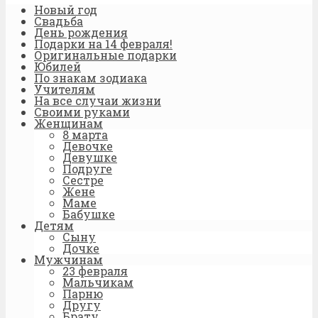
Новый год
Свадьба
День рождения
Подарки на 14 февраля!
Оригинальные подарки
Юбилей
По знакам зодиака
Учителям
На все случаи жизни
Своими руками
Женщинам
8 марта
Девочке
Девушке
Подруге
Сестре
Жене
Маме
Бабушке
Детям
Сыну
Дочке
Мужчинам
23 февраля
Мальчикам
Парню
Другу
Брату