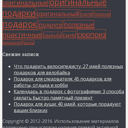
оригинальные
оригинальные
подарки
оригинальный
папе
парню
подарок
полезные
подруге
сюрприз
практичные
сыну
свадьба
украшения
цветы
Свежие записи
Что подарить велосипедисту: 27 идей полезных
подарков для велобайка
Подарок для следователя: 45 подарков для
работы, отдыха и хобби
Календарь в подарок с фотографиями: 3 способа
сделать быстро памятный презент
Подарок для души: 40 идей, которые порадуют
ваших близких
Copyright © 2012-2016. Использование материалов
разрешено при условии наличия прямой активной