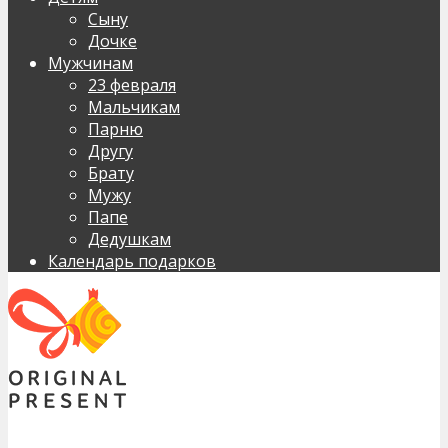
Сыну
Дочке
Мужчинам
23 февраля
Мальчикам
Парню
Другу
Брату
Мужу
Папе
Дедушкам
Календарь подарков