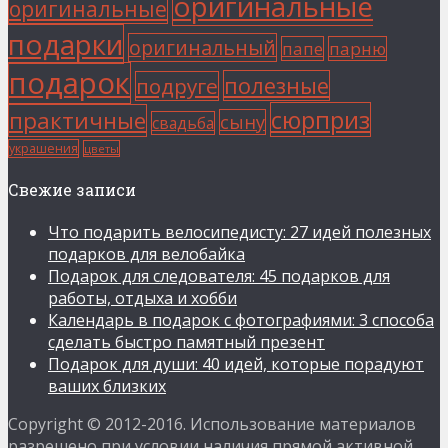
оригинальные
оригинальные
подарки
оригинальный
папе
парню
подарок
полезные
подруге
сюрприз
практичные
сыну
свадьба
украшения
цветы
Свежие записи
Что подарить велосипедисту: 27 идей полезных
подарков для велобайка
Подарок для следователя: 45 подарков для
работы, отдыха и хобби
Календарь в подарок с фотографиями: 3 способа
сделать быстро памятный презент
Подарок для души: 40 идей, которые порадуют
ваших близких
Copyright © 2012-2016. Использование материалов
разрешено при условии наличия прямой активной