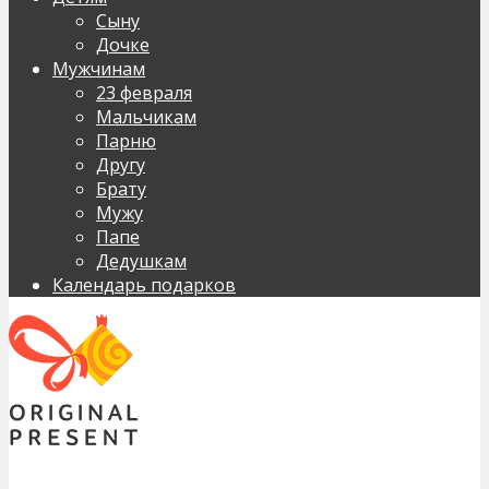
Сыну
Дочке
Мужчинам
23 февраля
Мальчикам
Парню
Другу
Брату
Мужу
Папе
Дедушкам
Календарь подарков