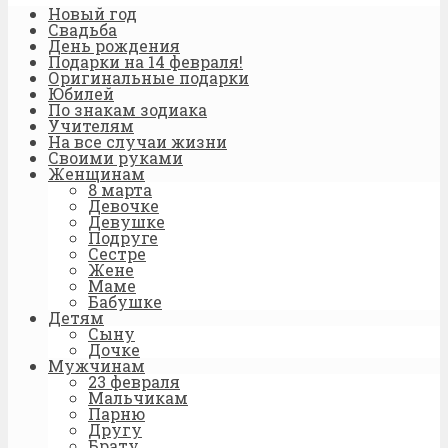
Новый год
Свадьба
День рождения
Подарки на 14 февраля!
Оригинальные подарки
Юбилей
По знакам зодиака
Учителям
На все случаи жизни
Своими руками
Женщинам
8 марта
Девочке
Девушке
Подруге
Сестре
Жене
Маме
Бабушке
Детям
Сыну
Дочке
Мужчинам
23 февраля
Мальчикам
Парню
Другу
Брату