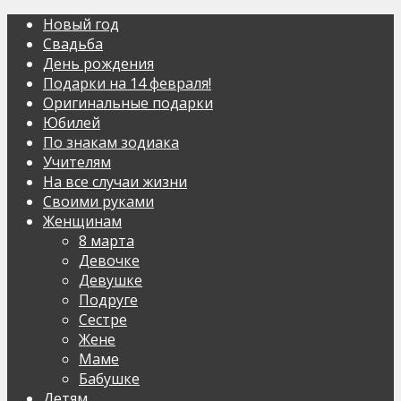
Новый год
Свадьба
День рождения
Подарки на 14 февраля!
Оригинальные подарки
Юбилей
По знакам зодиака
Учителям
На все случаи жизни
Своими руками
Женщинам
8 марта
Девочке
Девушке
Подруге
Сестре
Жене
Маме
Бабушке
Детям