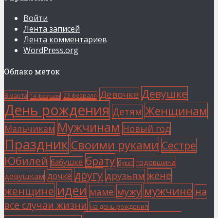
Войти
Лента записей
Лента комментариев
WordPress.org
Облако меток
Девушке
Девочке
8 марта
23 февраля
14 февраля
День рождения
Женщинам
Детям
Мужчинам
Мальчикам
Новый год
Праздник
Своими руками
Сестре
Юбилей
брату
бабушке
годовщина
букет
другу
жене
друзьям
дочке
девушкам
идеи
мужчине
женщине
мужу
на
маме
все случаи жизни
на день рождения