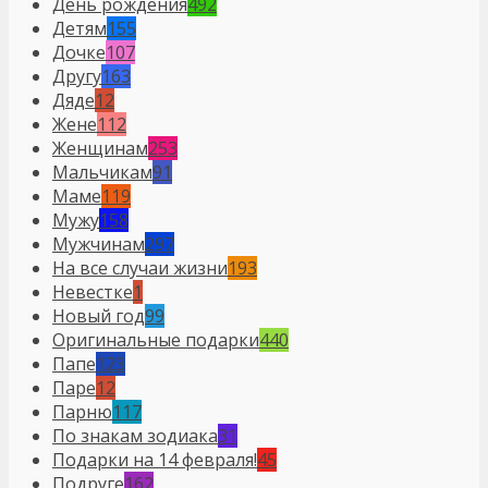
День рождения
492
Детям
155
Дочке
107
Другу
163
Дяде
12
Жене
112
Женщинам
253
Мальчикам
91
Маме
119
Мужу
158
Мужчинам
297
На все случаи жизни
193
Невестке
1
Новый год
99
Оригинальные подарки
440
Папе
123
Паре
12
Парню
117
По знакам зодиака
31
Подарки на 14 февраля!
45
Подруге
162