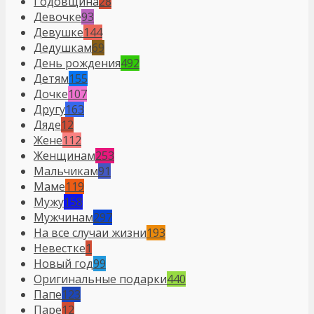
Годовщина
28
Девочке
93
Девушке
144
Дедушкам
69
День рождения
492
Детям
155
Дочке
107
Другу
163
Дяде
12
Жене
112
Женщинам
253
Мальчикам
91
Маме
119
Мужу
158
Мужчинам
297
На все случаи жизни
193
Невестке
1
Новый год
99
Оригинальные подарки
440
Папе
123
Паре
12