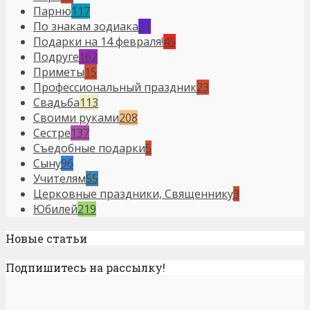
Парню
117
По знакам зодиака
31
Подарки на 14 февраля!
45
Подруге
162
Приметы
15
Профессиональный праздник
23
Свадьба
113
Своими руками
208
Сестре
137
Съедобные подарки
5
Сыну
96
Учителям
55
Церковные праздники, Священнику
3
Юбилей
219
Новые статьи
Подпишитесь на рассылку!