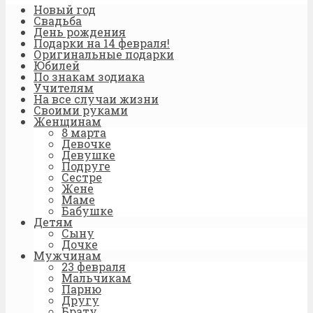
Новый год
Свадьба
День рождения
Подарки на 14 февраля!
Оригинальные подарки
Юбилей
По знакам зодиака
Учителям
На все случаи жизни
Своими руками
Женщинам
8 марта
Девочке
Девушке
Подруге
Сестре
Жене
Маме
Бабушке
Детям
Сыну
Дочке
Мужчинам
23 февраля
Мальчикам
Парню
Другу
Брату