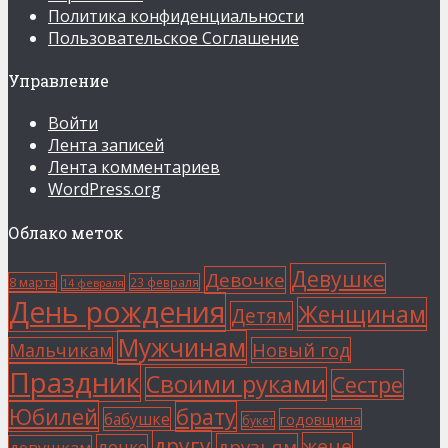
Политика конфиденциальности
Пользовательское Соглашение
Управление
Войти
Лента записей
Лента комментариев
WordPress.org
Облако меток
Девушке
Девочке
8 марта
23 февраля
14 февраля
День рождения
Женщинам
Детям
Мужчинам
Мальчикам
Новый год
Праздник
Своими руками
Сестре
Юбилей
брату
бабушке
годовщина
букет
другу
жене
друзьям
дочке
девушкам