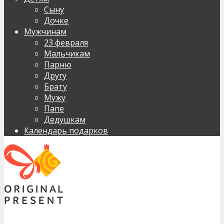
Сыну
Дочке
Мужчинам
23 февраля
Мальчикам
Парню
Другу
Брату
Мужу
Папе
Дедушкам
Календарь подарков