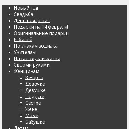
Новый год
Свадьба
День рождения
Подарки на 14 февраля!
Оригинальные подарки
Юбилей
По знакам зодиака
Учителям
На все случаи жизни
Своими руками
Женщинам
8 марта
Девочке
Девушке
Подруге
Сестре
Жене
Маме
Бабушке
Детям