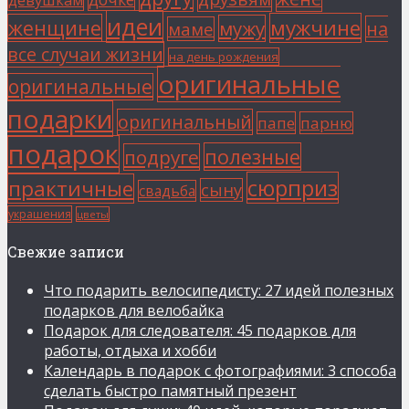
идеи
мужчине
женщине
мужу
на
маме
все случаи жизни
на день рождения
оригинальные
оригинальные
подарки
оригинальный
папе
парню
подарок
полезные
подруге
сюрприз
практичные
сыну
свадьба
украшения
цветы
Свежие записи
Что подарить велосипедисту: 27 идей полезных
подарков для велобайка
Подарок для следователя: 45 подарков для
работы, отдыха и хобби
Календарь в подарок с фотографиями: 3 способа
сделать быстро памятный презент