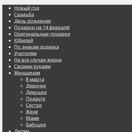
Новый год
Свадьба
День рождения
Подарки на 14 февраля!
Оригинальные подарки
Юбилей
По знакам зодиака
Учителям
На все случаи жизни
Своими руками
Женщинам
8 марта
Девочке
Девушке
Подруге
Сестре
Жене
Маме
Бабушке
Детям