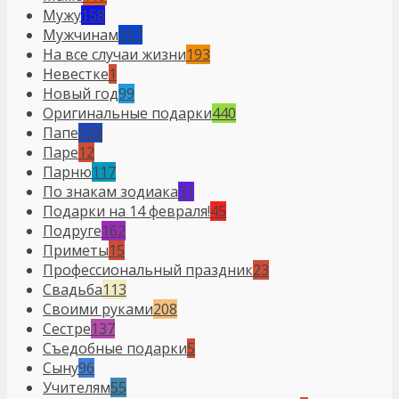
Мужу
158
Мужчинам
297
На все случаи жизни
193
Невестке
1
Новый год
99
Оригинальные подарки
440
Папе
123
Паре
12
Парню
117
По знакам зодиака
31
Подарки на 14 февраля!
45
Подруге
162
Приметы
15
Профессиональный праздник
23
Свадьба
113
Своими руками
208
Сестре
137
Съедобные подарки
5
Сыну
96
Учителям
55