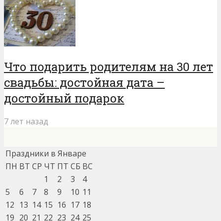
Что подарить родителям на 30 лет
свадьбы: достойная дата –
достойный подарок
7 лет назад
Праздники в Январе
ПН
ВТ
СР
ЧТ
ПТ
СБ
ВС
1
2
3
4
5
6
7
8
9
10
11
12
13
14
15
16
17
18
19
20
21
22
23
24
25