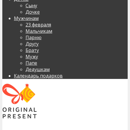
Сыну
Дочке
Мужчинам
23 февраля
Мальчикам
Парню
Другу
Брату
Мужу
Папе
Дедушкам
Календарь подарков