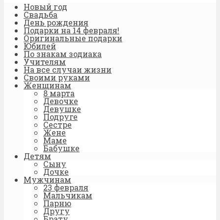
Новый год
Свадьба
День рождения
Подарки на 14 февраля!
Оригинальные подарки
Юбилей
По знакам зодиака
Учителям
На все случаи жизни
Своими руками
Женщинам
8 марта
Девочке
Девушке
Подруге
Сестре
Жене
Маме
Бабушке
Детям
Сыну
Дочке
Мужчинам
23 февраля
Мальчикам
Парню
Другу
Брату