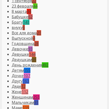
1 сентября
22
23 февраля
44
8 марта
44
Бабушке
62
Брату
141
внуку
6
Все для дома
21
Выпускной
4
Годовщина
28
Девочке
93
Девушке
144
Дедушкам
69
День рождения
492
Детям
155
Дочке
107
Другу
163
Дяде
12
Жене
112
Женщинам
253
Мальчикам
91
Маме
119