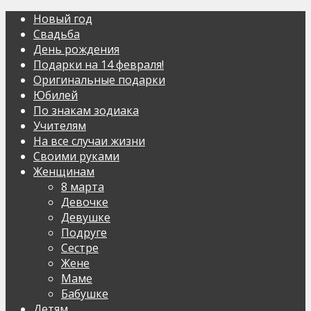
Новый год
Свадьба
День рождения
Подарки на 14 февраля!
Оригинальные подарки
Юбилей
По знакам зодиака
Учителям
На все случаи жизни
Своими руками
Женщинам
8 марта
Девочке
Девушке
Подруге
Сестре
Жене
Маме
Бабушке
Детям