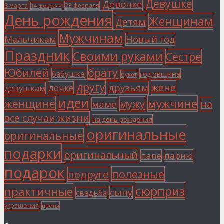
Девушке
Девочке
8 марта
23 февраля
14 февраля
День рождения
Женщинам
Детям
Мужчинам
Мальчикам
Новый год
Праздник
Своими руками
Сестре
Юбилей
брату
бабушке
годовщина
букет
другу
жене
друзьям
дочке
девушкам
идеи
мужчине
женщине
мужу
на
маме
все случаи жизни
на день рождения
оригинальные
оригинальные
подарки
оригинальный
папе
парню
подарок
полезные
подруге
сюрприз
практичные
сыну
свадьба
украшения
цветы