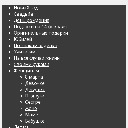
Новый год
Свадьба
День рождения
Подарки на 14 февраля!
Оригинальные подарки
Юбилей
По знакам зодиака
Учителям
На все случаи жизни
Своими руками
Женщинам
8 марта
Девочке
Девушке
Подруге
Сестре
Жене
Маме
Бабушке
Детям