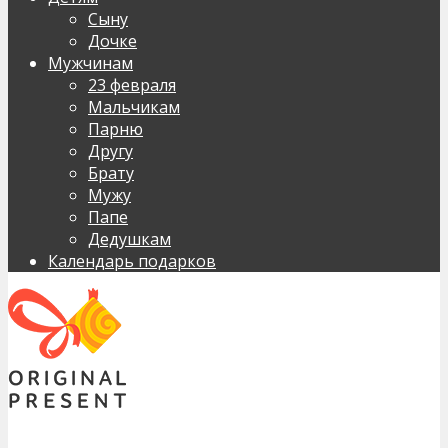
Сыну
Дочке
Мужчинам
23 февраля
Мальчикам
Парню
Другу
Брату
Мужу
Папе
Дедушкам
Календарь подарков