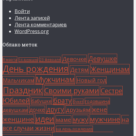
Войти
Лента записей
Лента комментариев
WordPress.org
Облако меток
Девушке
Девочке
8 марта
23 февраля
14 февраля
День рождения
Женщинам
Детям
Мужчинам
Мальчикам
Новый год
Праздник
Своими руками
Сестре
Юбилей
брату
бабушке
годовщина
букет
другу
жене
друзьям
дочке
девушкам
идеи
мужчине
женщине
мужу
на
маме
все случаи жизни
на день рождения