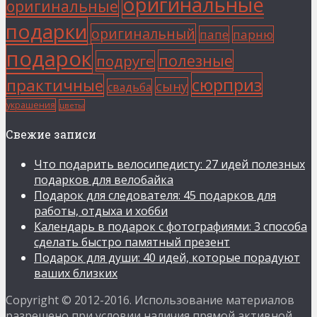
оригинальные
оригинальные
подарки
оригинальный
папе
парню
подарок
полезные
подруге
сюрприз
практичные
сыну
свадьба
украшения
цветы
Свежие записи
Что подарить велосипедисту: 27 идей полезных
подарков для велобайка
Подарок для следователя: 45 подарков для
работы, отдыха и хобби
Календарь в подарок с фотографиями: 3 способа
сделать быстро памятный презент
Подарок для души: 40 идей, которые порадуют
ваших близких
Copyright © 2012-2016. Использование материалов
разрешено при условии наличия прямой активной