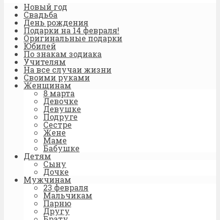
Новый год
Свадьба
День рождения
Подарки на 14 февраля!
Оригинальные подарки
Юбилей
По знакам зодиака
Учителям
На все случаи жизни
Своими руками
Женщинам
8 марта
Девочке
Девушке
Подруге
Сестре
Жене
Маме
Бабушке
Детям
Сыну
Дочке
Мужчинам
23 февраля
Мальчикам
Парню
Другу
Брату