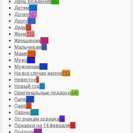
День рождения
492
Детям
155
Дочке
107
Другу
163
Дяде
12
Жене
112
Женщинам
253
Мальчикам
91
Маме
119
Мужу
158
Мужчинам
297
На все случаи жизни
193
Невестке
1
Новый год
99
Оригинальные подарки
440
Папе
123
Паре
12
Парню
117
По знакам зодиака
31
Подарки на 14 февраля!
45
Подруге
162