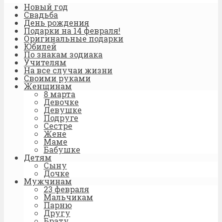
Новый год
Свадьба
День рождения
Подарки на 14 февраля!
Оригинальные подарки
Юбилей
По знакам зодиака
Учителям
На все случаи жизни
Своими руками
Женщинам
8 марта
Девочке
Девушке
Подруге
Сестре
Жене
Маме
Бабушке
Детям
Сыну
Дочке
Мужчинам
23 февраля
Мальчикам
Парню
Другу
Брату