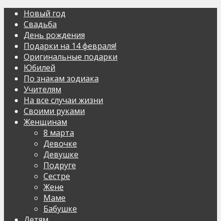
Новый год
Свадьба
День рождения
Подарки на 14 февраля!
Оригинальные подарки
Юбилей
По знакам зодиака
Учителям
На все случаи жизни
Своими руками
Женщинам
8 марта
Девочке
Девушке
Подруге
Сестре
Жене
Маме
Бабушке
Детям