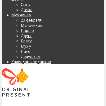
Сыну
Дочке
Мужчинам
23 февраля
Мальчикам
Парню
Другу
Брату
Мужу
Папе
Дедушкам
Календарь подарков