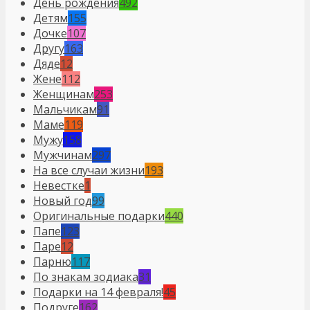
День рождения
492
Детям
155
Дочке
107
Другу
163
Дяде
12
Жене
112
Женщинам
253
Мальчикам
91
Маме
119
Мужу
158
Мужчинам
297
На все случаи жизни
193
Невестке
1
Новый год
99
Оригинальные подарки
440
Папе
123
Паре
12
Парню
117
По знакам зодиака
31
Подарки на 14 февраля!
45
Подруге
162