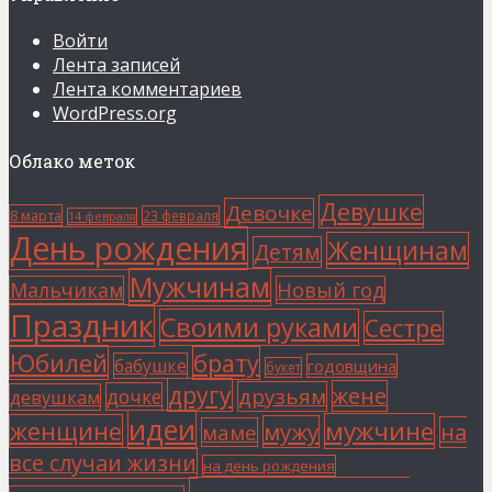
Войти
Лента записей
Лента комментариев
WordPress.org
Облако меток
Девушке
Девочке
8 марта
23 февраля
14 февраля
День рождения
Женщинам
Детям
Мужчинам
Мальчикам
Новый год
Праздник
Своими руками
Сестре
Юбилей
брату
бабушке
годовщина
букет
другу
жене
друзьям
дочке
девушкам
идеи
мужчине
женщине
мужу
на
маме
все случаи жизни
на день рождения