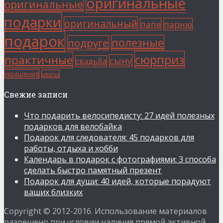
оригинальные
оригинальные
подарки
оригинальный
папе
парню
подарок
полезные
подруге
сюрприз
практичные
сыну
свадьба
украшения
цветы
Свежие записи
Что подарить велосипедисту: 27 идей полезных
подарков для велобайка
Подарок для следователя: 45 подарков для
работы, отдыха и хобби
Календарь в подарок с фотографиями: 3 способа
сделать быстро памятный презент
Подарок для души: 40 идей, которые порадуют
ваших близких
Copyright © 2012-2016. Использование материалов
разрешено при условии наличия прямой активной