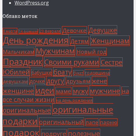
WordPress.org
Облако меток
Девушке
Девочке
8 марта
23 февраля
14 февраля
День рождения
Женщинам
Детям
Мужчинам
Мальчикам
Новый год
Праздник
Своими руками
Сестре
Юбилей
брату
бабушке
годовщина
букет
другу
жене
друзьям
дочке
девушкам
идеи
мужчине
женщине
мужу
на
маме
все случаи жизни
на день рождения
оригинальные
оригинальные
подарки
оригинальный
папе
парню
подарок
полезные
подруге