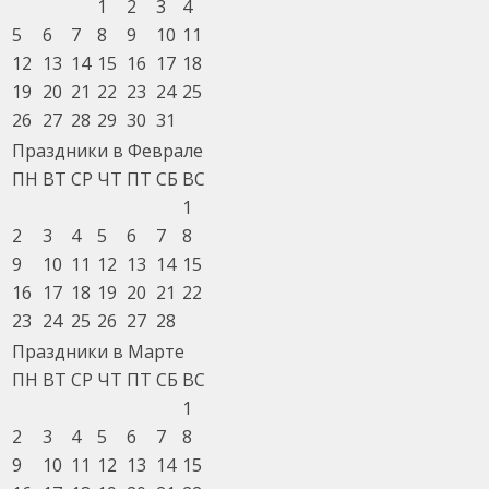
1
2
3
4
5
6
7
8
9
10
11
12
13
14
15
16
17
18
19
20
21
22
23
24
25
26
27
28
29
30
31
Праздники в Феврале
ПН
ВТ
СР
ЧТ
ПТ
СБ
ВС
1
2
3
4
5
6
7
8
9
10
11
12
13
14
15
16
17
18
19
20
21
22
23
24
25
26
27
28
Праздники в Марте
ПН
ВТ
СР
ЧТ
ПТ
СБ
ВС
1
2
3
4
5
6
7
8
9
10
11
12
13
14
15