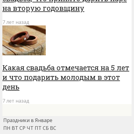
на вторую годовщину
7 лет назад
Какая свадьба отмечается на 5 лет
и что подарить молодым в этот
день
7 лет назад
Праздники в Январе
ПН
ВТ
СР
ЧТ
ПТ
СБ
ВС