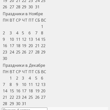
19
20
21
22
23
24
25
26
27
28
29
30
31
Праздники в Ноябре
ПН
ВТ
СР
ЧТ
ПТ
СБ
ВС
1
2
3
4
5
6
7
8
9
10
11
12
13
14
15
16
17
18
19
20
21
22
23
24
25
26
27
28
29
30
Праздники в Декабре
ПН
ВТ
СР
ЧТ
ПТ
СБ
ВС
1
2
3
4
5
6
7
8
9
10
11
12
13
14
15
16
17
18
19
20
21
22
23
24
25
26
27
28
29
30
31