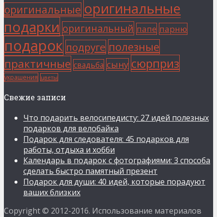
оригинальные
оригинальные
подарки
оригинальный
папе
парню
подарок
полезные
подруге
сюрприз
практичные
сыну
свадьба
украшения
цветы
Свежие записи
Что подарить велосипедисту: 27 идей полезных
подарков для велобайка
Подарок для следователя: 45 подарков для
работы, отдыха и хобби
Календарь в подарок с фотографиями: 3 способа
сделать быстро памятный презент
Подарок для души: 40 идей, которые порадуют
ваших близких
Copyright © 2012-2016. Использование материалов