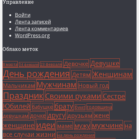
Управление
Войти
Лента записей
Лента комментариев
WordPress.org
Облако меток
Девушке
Девочке
8 марта
23 февраля
14 февраля
День рождения
Женщинам
Детям
Мужчинам
Мальчикам
Новый год
Праздник
Своими руками
Сестре
Юбилей
брату
бабушке
годовщина
букет
другу
жене
друзьям
дочке
девушкам
идеи
мужчине
женщине
мужу
на
маме
все случаи жизни
на день рождения