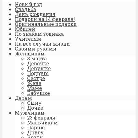
Новый год
Свадьба
День рождения
Подарки на 14 февраля!
Оригинальные подарки
Юбилей
По знакам зодиака
Учителям
На все случаи жизни
Своими руками
Женщинам
8 марта
Девочке
Девушке
Подруге
Сестре
Жене
Маме
Бабушке
Детям
Сыну
Дочке
Мужчинам
23 февраля
Мальчикам
Парню
Другу
Брату