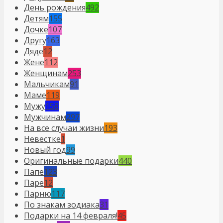
День рождения
492
Детям
155
Дочке
107
Другу
163
Дяде
12
Жене
112
Женщинам
253
Мальчикам
91
Маме
119
Мужу
158
Мужчинам
297
На все случаи жизни
193
Невестке
1
Новый год
99
Оригинальные подарки
440
Папе
123
Паре
12
Парню
117
По знакам зодиака
31
Подарки на 14 февраля!
45