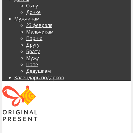
Сыну
Дочке
Мужчинам
23 февраля
Мальчикам
Парню
Другу
Брату
Мужу
Папе
Дедушкам
Календарь подарков