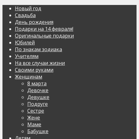
Новый год
Свадьба
День рождения
Подарки на 14 февраля!
Оригинальные подарки
Юбилей
По знакам зодиака
Учителям
На все случаи жизни
Своими руками
Женщинам
8 марта
Девочке
Девушке
Подруге
Сестре
Жене
Маме
Бабушке
Детям