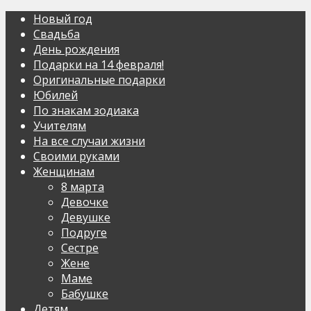
Новый год
Свадьба
День рождения
Подарки на 14 февраля!
Оригинальные подарки
Юбилей
По знакам зодиака
Учителям
На все случаи жизни
Своими руками
Женщинам
8 марта
Девочке
Девушке
Подруге
Сестре
Жене
Маме
Бабушке
Детям