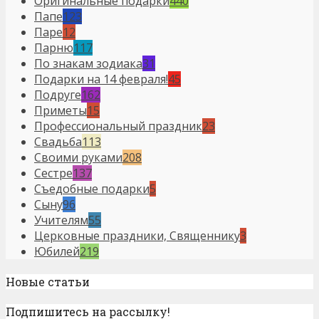
Оригинальные подарки
440
Папе
123
Паре
12
Парню
117
По знакам зодиака
31
Подарки на 14 февраля!
45
Подруге
162
Приметы
15
Профессиональный праздник
23
Свадьба
113
Своими руками
208
Сестре
137
Съедобные подарки
5
Сыну
96
Учителям
55
Церковные праздники, Священнику
3
Юбилей
219
Новые статьи
Подпишитесь на рассылку!