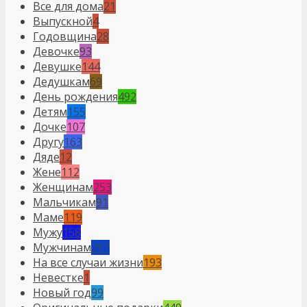
Все для дома
21
Выпускной
4
Годовщина
28
Девочке
93
Девушке
144
Дедушкам
69
День рождения
492
Детям
155
Дочке
107
Другу
163
Дяде
12
Жене
112
Женщинам
253
Мальчикам
91
Маме
119
Мужу
158
Мужчинам
297
На все случаи жизни
193
Невестке
1
Новый год
99