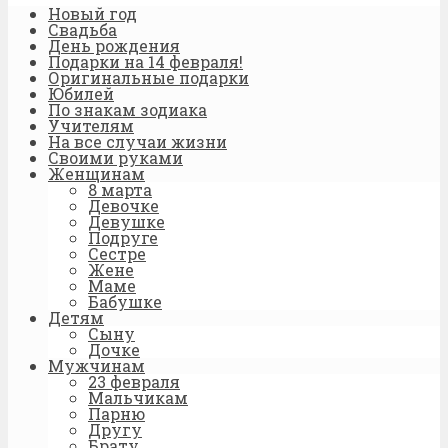
Новый год
Свадьба
День рождения
Подарки на 14 февраля!
Оригинальные подарки
Юбилей
По знакам зодиака
Учителям
На все случаи жизни
Своими руками
Женщинам
8 марта
Девочке
Девушке
Подруге
Сестре
Жене
Маме
Бабушке
Детям
Сыну
Дочке
Мужчинам
23 февраля
Мальчикам
Парню
Другу
Брату