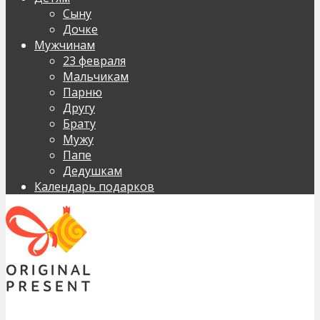
Сыну
Дочке
Мужчинам
23 февраля
Мальчикам
Парню
Другу
Брату
Мужу
Папе
Дедушкам
Календарь подарков