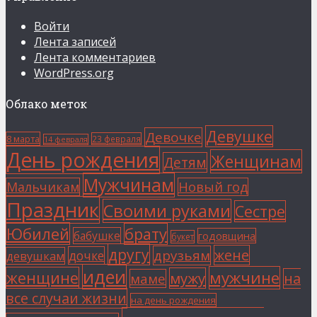
Войти
Лента записей
Лента комментариев
WordPress.org
Облако меток
Девушке
Девочке
8 марта
23 февраля
14 февраля
День рождения
Женщинам
Детям
Мужчинам
Мальчикам
Новый год
Праздник
Своими руками
Сестре
Юбилей
брату
бабушке
годовщина
букет
другу
жене
друзьям
дочке
девушкам
идеи
мужчине
женщине
мужу
на
маме
все случаи жизни
на день рождения