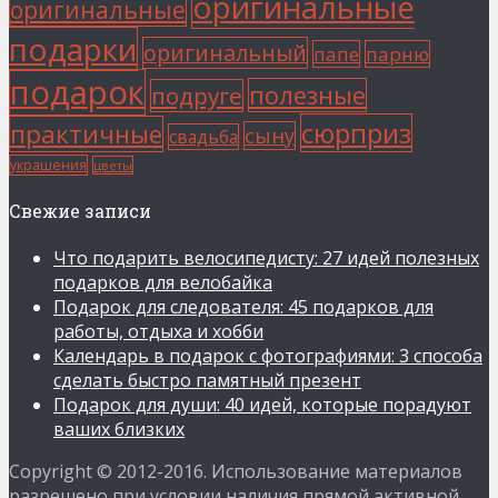
оригинальные
оригинальные
подарки
оригинальный
папе
парню
подарок
полезные
подруге
сюрприз
практичные
сыну
свадьба
украшения
цветы
Свежие записи
Что подарить велосипедисту: 27 идей полезных
подарков для велобайка
Подарок для следователя: 45 подарков для
работы, отдыха и хобби
Календарь в подарок с фотографиями: 3 способа
сделать быстро памятный презент
Подарок для души: 40 идей, которые порадуют
ваших близких
Copyright © 2012-2016. Использование материалов
разрешено при условии наличия прямой активной