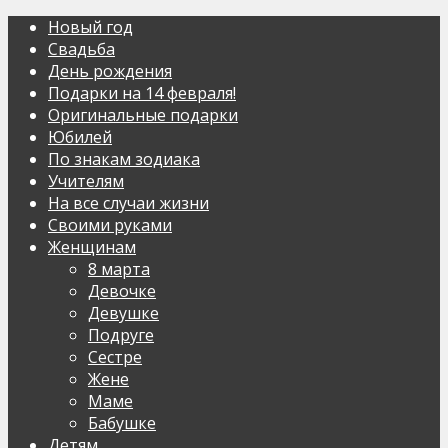
Новый год
Свадьба
День рождения
Подарки на 14 февраля!
Оригинальные подарки
Юбилей
По знакам зодиака
Учителям
На все случаи жизни
Своими руками
Женщинам
8 марта
Девочке
Девушке
Подруге
Сестре
Жене
Маме
Бабушке
Детям