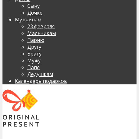
Сыну
Дочке
Мужчинам
23 февраля
Мальчикам
Парню
Другу
Брату
Мужу
Папе
Дедушкам
Календарь подарков