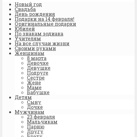
Новый год
Свадьба
День рождения
Подарки на 14 февраля!
Оригинальные подарки
Юбилей
По знакам зодиака
Учителям
На все случаи жизни
Своими руками
Женщинам
8 марта
Девочке
Девушке
Подруге
Сестре
Жене
Маме
Бабушке
Детям
Сыну
Дочке
Мужчинам
23 февраля
Мальчикам
Парню
Другу
Брату