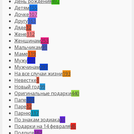
День рождения
492
Детям
155
Дочке
107
Другу
163
Дяде
12
Жене
112
Женщинам
253
Мальчикам
91
Маме
119
Мужу
158
Мужчинам
297
На все случаи жизни
193
Невестке
1
Новый год
99
Оригинальные подарки
440
Папе
123
Паре
12
Парню
117
По знакам зодиака
31
Подарки на 14 февраля!
45
Подруге
162