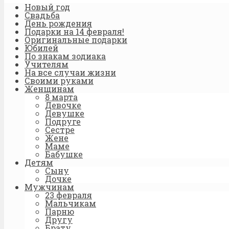
Новый год
Свадьба
День рождения
Подарки на 14 февраля!
Оригинальные подарки
Юбилей
По знакам зодиака
Учителям
На все случаи жизни
Своими руками
Женщинам
8 марта
Девочке
Девушке
Подруге
Сестре
Жене
Маме
Бабушке
Детям
Сыну
Дочке
Мужчинам
23 февраля
Мальчикам
Парню
Другу
Брату