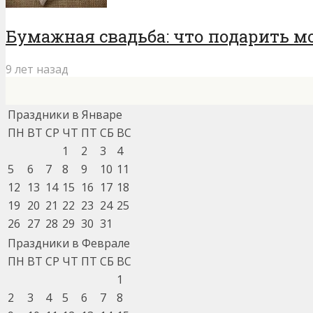
Бумажная свадьба: что подарить м
9 лет назад
Праздники в Январе
ПН
ВТ
СР
ЧТ
ПТ
СБ
ВС
1
2
3
4
5
6
7
8
9
10
11
12
13
14
15
16
17
18
19
20
21
22
23
24
25
26
27
28
29
30
31
Праздники в Феврале
ПН
ВТ
СР
ЧТ
ПТ
СБ
ВС
1
2
3
4
5
6
7
8