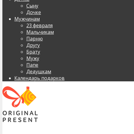
Сыну
Дочке
Мужчинам
23 февраля
Мальчикам
Парню
Другу
Брату
Мужу
Папе
Дедушкам
Календарь подарков