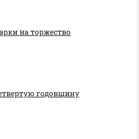
дарки на торжество
 четвертую годовщину