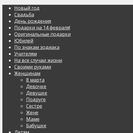
Новый год
Свадьба
День рождения
Подарки на 14 февраля!
Оригинальные подарки
Юбилей
По знакам зодиака
Учителям
На все случаи жизни
Своими руками
Женщинам
8 марта
Девочке
Девушке
Подруге
Сестре
Жене
Маме
Бабушке
Детям