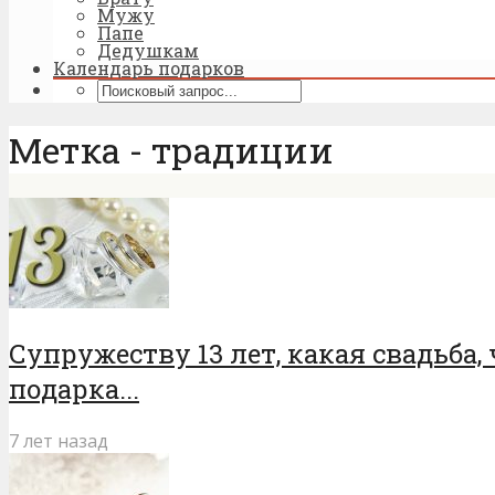
Мужу
Папе
Дедушкам
Календарь подарков
Метка - традиции
Супружеству 13 лет, какая свадьба,
подарка...
7 лет назад