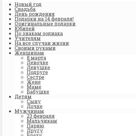
Новый год
Свадьба
День рождения
Подарки на 14 февраля!
Оригинальные подарки
Юбилей
По знакам зодиака
Учителям
На все случаи жизни
Своими руками
Женщинам
8 марта
Девочке
Девушке
Подруге
Сестре
Жене
Маме
Бабушке
Детям
Сыну
Дочке
Мужчинам
23 февраля
Мальчикам
Парню
Другу
Брату