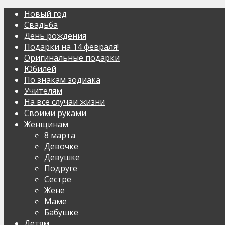
Новый год
Свадьба
День рождения
Подарки на 14 февраля!
Оригинальные подарки
Юбилей
По знакам зодиака
Учителям
На все случаи жизни
Своими руками
Женщинам
8 марта
Девочке
Девушке
Подруге
Сестре
Жене
Маме
Бабушке
Детям