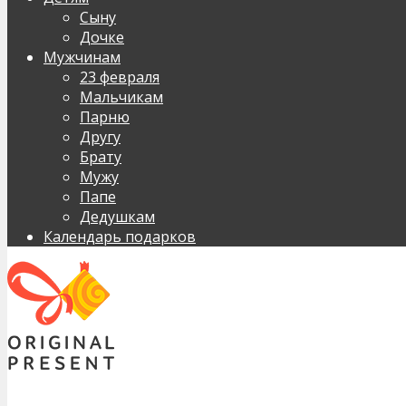
Сыну
Дочке
Мужчинам
23 февраля
Мальчикам
Парню
Другу
Брату
Мужу
Папе
Дедушкам
Календарь подарков