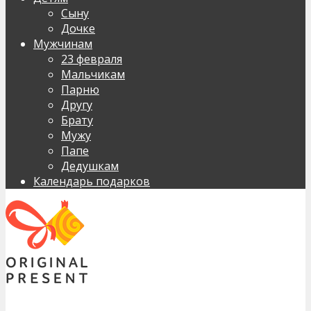
Сыну
Дочке
Мужчинам
23 февраля
Мальчикам
Парню
Другу
Брату
Мужу
Папе
Дедушкам
Календарь подарков