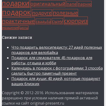
подарки
оригинальный
папе
парню
подарок
полезные
подруге
сюрприз
практичные
сыну
свадьба
украшения
цветы
Свежие записи
Что подарить велосипедисту: 27 идей полезных
подарков для велобайка
Подарок для следователя: 45 подарков для
работы, отдыха и хобби
Календарь в подарок с фотографиями: 3 способа
сделать быстро памятный презент
Подарок для души: 40 идей, которые порадуют
ваших близких
Copyright © 2012-2016. Использование материалов
разрешено при условии наличия прямой активной
ссылки на сайт original-present.ru