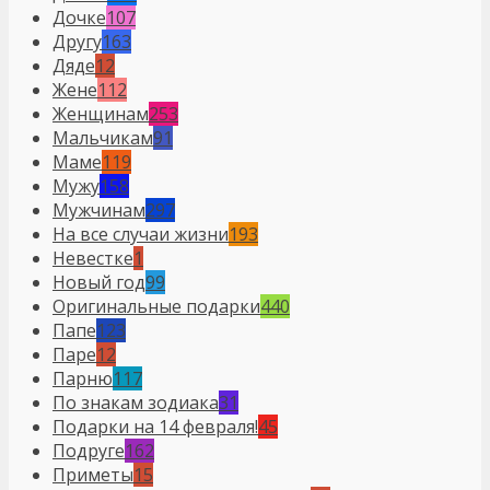
Дочке
107
Другу
163
Дяде
12
Жене
112
Женщинам
253
Мальчикам
91
Маме
119
Мужу
158
Мужчинам
297
На все случаи жизни
193
Невестке
1
Новый год
99
Оригинальные подарки
440
Папе
123
Паре
12
Парню
117
По знакам зодиака
31
Подарки на 14 февраля!
45
Подруге
162
Приметы
15