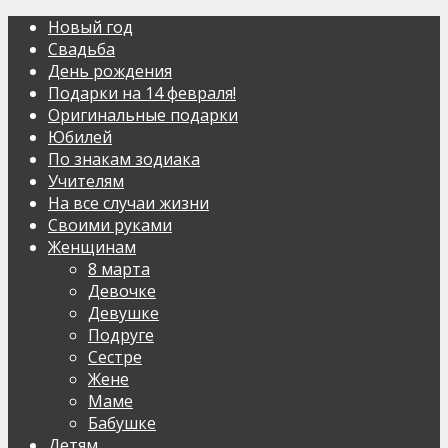
Новый год
Свадьба
День рождения
Подарки на 14 февраля!
Оригинальные подарки
Юбилей
По знакам зодиака
Учителям
На все случаи жизни
Своими руками
Женщинам
8 марта
Девочке
Девушке
Подруге
Сестре
Жене
Маме
Бабушке
Детям