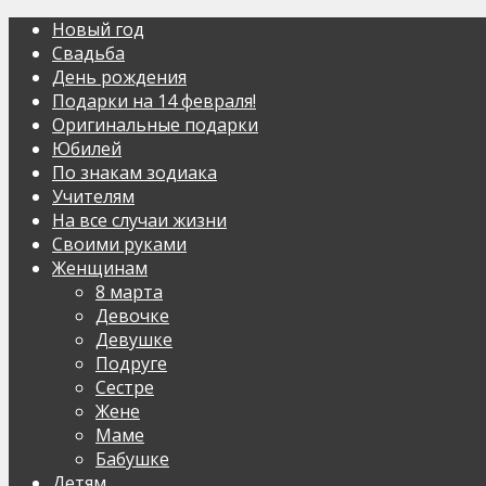
Новый год
Свадьба
День рождения
Подарки на 14 февраля!
Оригинальные подарки
Юбилей
По знакам зодиака
Учителям
На все случаи жизни
Своими руками
Женщинам
8 марта
Девочке
Девушке
Подруге
Сестре
Жене
Маме
Бабушке
Детям