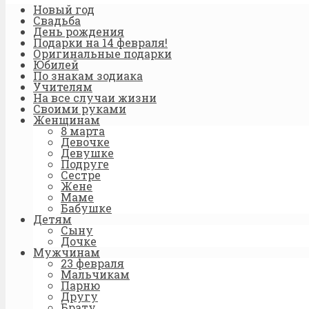
Новый год
Свадьба
День рождения
Подарки на 14 февраля!
Оригинальные подарки
Юбилей
По знакам зодиака
Учителям
На все случаи жизни
Своими руками
Женщинам
8 марта
Девочке
Девушке
Подруге
Сестре
Жене
Маме
Бабушке
Детям
Сыну
Дочке
Мужчинам
23 февраля
Мальчикам
Парню
Другу
Брату