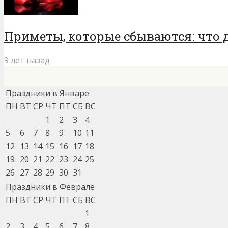
Приметы, которые сбываются: что 
9 лет назад
Праздники в Январе
ПН
ВТ
СР
ЧТ
ПТ
СБ
ВС
1
2
3
4
5
6
7
8
9
10
11
12
13
14
15
16
17
18
19
20
21
22
23
24
25
26
27
28
29
30
31
Праздники в Феврале
ПН
ВТ
СР
ЧТ
ПТ
СБ
ВС
1
2
3
4
5
6
7
8