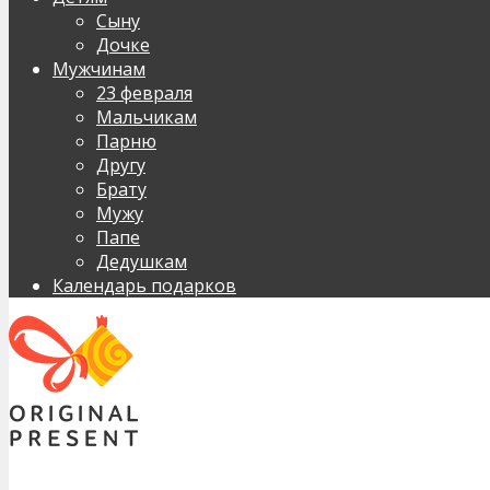
Сыну
Дочке
Мужчинам
23 февраля
Мальчикам
Парню
Другу
Брату
Мужу
Папе
Дедушкам
Календарь подарков