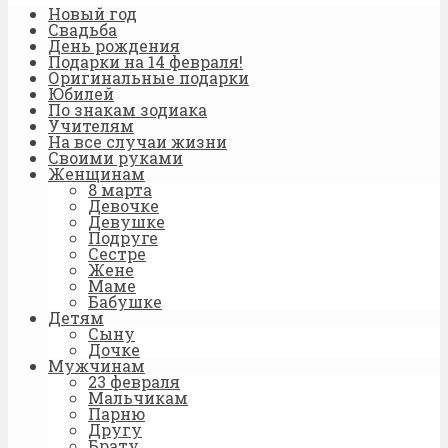
Новый год
Свадьба
День рождения
Подарки на 14 февраля!
Оригинальные подарки
Юбилей
По знакам зодиака
Учителям
На все случаи жизни
Своими руками
Женщинам
8 марта
Девочке
Девушке
Подруге
Сестре
Жене
Маме
Бабушке
Детям
Сыну
Дочке
Мужчинам
23 февраля
Мальчикам
Парню
Другу
Брату