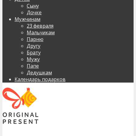
Сыну
Дочке
Мужчинам
23 февраля
Мальчикам
Парню
Другу
Брату
Мужу
Папе
Дедушкам
Календарь подарков