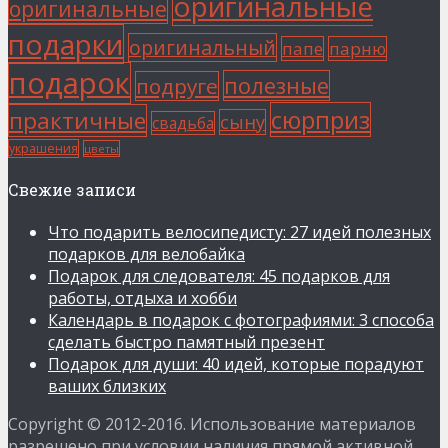
оригинальные
оригинальные
подарки
оригинальный
папе
парню
подарок
полезные
подруге
сюрприз
практичные
сыну
свадьба
украшения
цветы
Свежие записи
Что подарить велосипедисту: 27 идей полезных
подарков для велобайка
Подарок для следователя: 45 подарков для
работы, отдыха и хобби
Календарь в подарок с фотографиями: 3 способа
сделать быстро памятный презент
Подарок для души: 40 идей, которые порадуют
ваших близких
Copyright © 2012-2016. Использование материалов
разрешено при условии наличия прямой активной