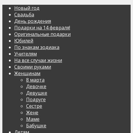
Новый год
Свадьба
День рождения
Подарки на 14 февраля!
Оригинальные подарки
Юбилей
По знакам зодиака
Учителям
На все случаи жизни
Своими руками
Женщинам
8 марта
Девочке
Девушке
Подруге
Сестре
Жене
Маме
Бабушке
Детям