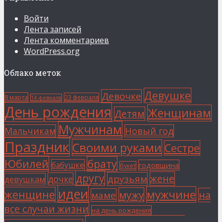
Войти
Лента записей
Лента комментариев
WordPress.org
Облако меток
Девушке
Девочке
8 марта
23 февраля
14 февраля
День рождения
Женщинам
Детям
Мужчинам
Мальчикам
Новый год
Праздник
Своими руками
Сестре
Юбилей
брату
бабушке
годовщина
букет
другу
жене
друзьям
дочке
девушкам
идеи
мужчине
женщине
мужу
на
маме
все случаи жизни
на день рождения