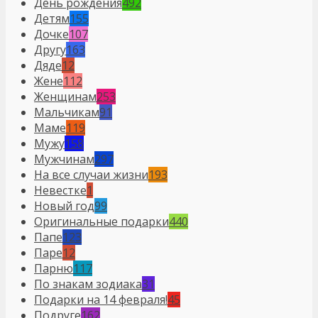
День рождения
492
Детям
155
Дочке
107
Другу
163
Дяде
12
Жене
112
Женщинам
253
Мальчикам
91
Маме
119
Мужу
158
Мужчинам
297
На все случаи жизни
193
Невестке
1
Новый год
99
Оригинальные подарки
440
Папе
123
Паре
12
Парню
117
По знакам зодиака
31
Подарки на 14 февраля!
45
Подруге
162