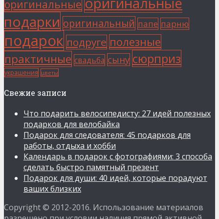
оригинальные
оригинальные
подарки
оригинальный
папе
парню
подарок
полезные
подруге
сюрприз
практичные
сыну
свадьба
украшения
цветы
Свежие записи
Что подарить велосипедисту: 27 идей полезных
подарков для велобайка
Подарок для следователя: 45 подарков для
работы, отдыха и хобби
Календарь в подарок с фотографиями: 3 способа
сделать быстро памятный презент
Подарок для души: 40 идей, которые порадуют
ваших близких
Copyright © 2012-2016. Использование материалов
разрешено при условии наличия прямой активной