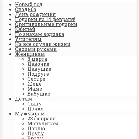
Новый год
Свадьба
День рождения
Подарки на 14 февраля!
Оригинальные подарки
Юбилей
По знакам зодиака
Учителям
На все случаи жизни
Своими руками
Женщинам
8 марта
Девочке
Девушке
Подруге
Сестре
Жене
Маме
Бабушке
Детям
Сыну
Дочке
Мужчинам
23 февраля
Мальчикам
Парню
Другу
Брату