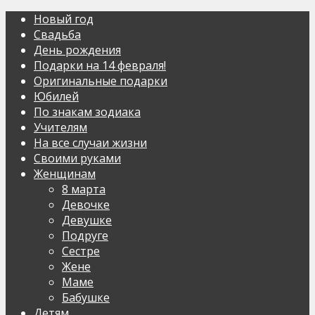
Новый год
Свадьба
День рождения
Подарки на 14 февраля!
Оригинальные подарки
Юбилей
По знакам зодиака
Учителям
На все случаи жизни
Своими руками
Женщинам
8 марта
Девочке
Девушке
Подруге
Сестре
Жене
Маме
Бабушке
Детям