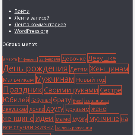
Войти
Лента записей
Лента комментариев
WordPress.org
Облако меток
Девушке
Девочке
8 марта
23 февраля
14 февраля
День рождения
Женщинам
Детям
Мужчинам
Мальчикам
Новый год
Праздник
Своими руками
Сестре
Юбилей
брату
бабушке
годовщина
букет
другу
жене
друзьям
дочке
девушкам
идеи
мужчине
женщине
мужу
на
маме
все случаи жизни
на день рождения