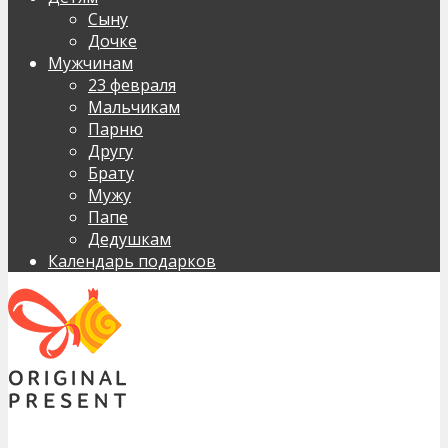
Сыну
Дочке
Мужчинам
23 февраля
Мальчикам
Парню
Другу
Брату
Мужу
Папе
Дедушкам
Календарь подарков