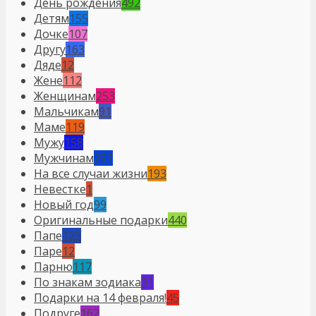
День рождения
492
Детям
155
Дочке
107
Другу
163
Дяде
12
Жене
112
Женщинам
253
Мальчикам
91
Маме
119
Мужу
158
Мужчинам
297
На все случаи жизни
193
Невестке
1
Новый год
99
Оригинальные подарки
440
Папе
123
Паре
12
Парню
117
По знакам зодиака
31
Подарки на 14 февраля!
45
Подруге
162