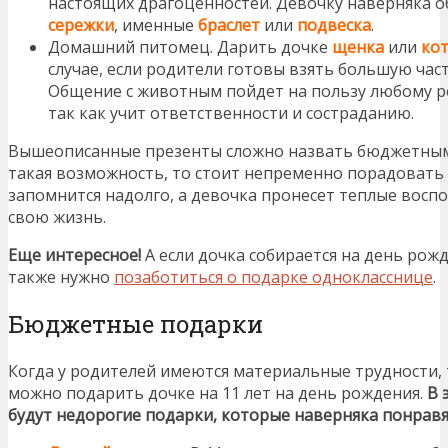
настоящих драгоценностей. Девочку наверняка 
сережки
, именные
браслет
или
подвеска
.
Домашний питомец. Дарить дочке
щенка
или
ко
случае, если родители готовы взять большую част
Общение с животным пойдет на пользу любому ре
так как учит ответственности и состраданию.
Вышеописанные презенты сложно назвать бюджетными,
такая возможность, то стоит непременно порадовать
запомнится надолго, а девочка пронесет теплые восп
свою жизнь.
Еще интересное!
А если дочка собирается на день рож
также нужно
позаботиться о подарке однокласснице
.
Бюджетные подарки
Когда у родителей имеются материальные трудности, т
можно подарить дочке на 11 лет на день рождения.
В 
будут недорогие подарки, которые наверняка понравя