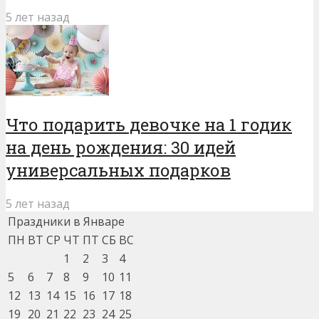
5 лет назад
Что подарить девочке на 1 годик
на день рождения: 30 идей
универсальных подарков
5 лет назад
Праздники в Январе
ПН
ВТ
СР
ЧТ
ПТ
СБ
ВС
1
2
3
4
5
6
7
8
9
10
11
12
13
14
15
16
17
18
19
20
21
22
23
24
25