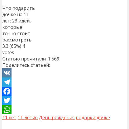
Что подарить
дочке на 11
лет: 23 идеи,
которые
точно стоит
рассмотреть
3.3
(65%)
4
votes
Статью прочитали:
1 569
Поделитесь статьей:
VK
Telegram
Facebook
Twitter
11 лет
11-летие
День рождения
подарки дочке
WhatsApp