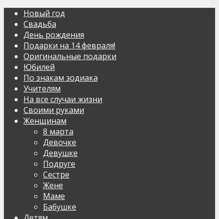
Новый год
Свадьба
День рождения
Подарки на 14 февраля!
Оригинальные подарки
Юбилей
По знакам зодиака
Учителям
На все случаи жизни
Своими руками
Женщинам
8 марта
Девочке
Девушке
Подруге
Сестре
Жене
Маме
Бабушке
Детям