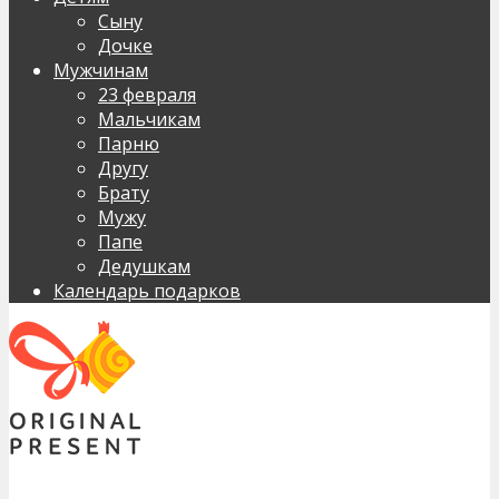
Сыну
Дочке
Мужчинам
23 февраля
Мальчикам
Парню
Другу
Брату
Мужу
Папе
Дедушкам
Календарь подарков