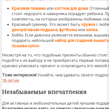
Красивая пижама
или
костюм для дома
. Отличны
стоит недорого и наверняка порадует ребенка. Л
комплекты, на которых изображены любимые ска
Красивый сувенир. Это может быть
кружка
с люби
декоративная подушка
,
футболка
или
кепка
.
Хобби. Если девочка увлекается вязанием, выши
подарить небольшой
набор
для создания вышиты
пошива кукол
.
Несмотря на то, что подобные презенты обычно стоят
подойти к их выбору и не приобретать первые попав
красиво упаковать презент и сопроводить его милой
Тоже интересное!
Узнайте, чем удивить своего подро
18-летие
.
Незабываемые впечатления
Для активных и любознательных детей лучшим подарк
Родителям можно взять на заметку следующие развле