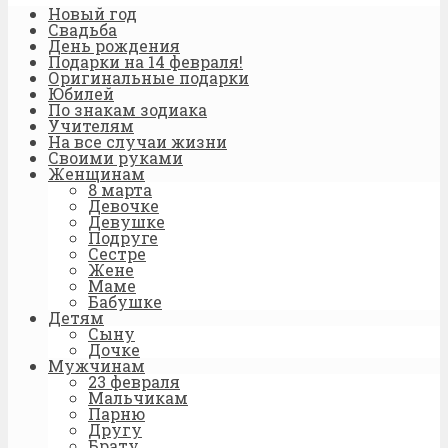
Новый год
Свадьба
День рождения
Подарки на 14 февраля!
Оригинальные подарки
Юбилей
По знакам зодиака
Учителям
На все случаи жизни
Своими руками
Женщинам
8 марта
Девочке
Девушке
Подруге
Сестре
Жене
Маме
Бабушке
Детям
Сыну
Дочке
Мужчинам
23 февраля
Мальчикам
Парню
Другу
Брату