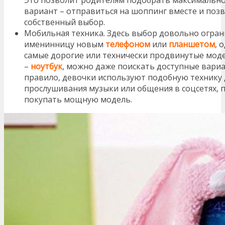
Это позволит родителям подобрать максимальн
вариант – отправиться на шоппинг вместе и позв
собственный выбор.
Мобильная техника. Здесь выбор довольно огра
именинницу новым
телефоном
или
планшетом
, 
самые дорогие или технически продвинутые мод
–
ноутбук
, можно даже поискать доступные вариа
правило, девочки используют подобную технику
прослушивания музыки или общения в соцсетях, 
покупать мощную модель.