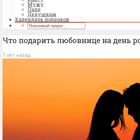
Мужу
Папе
Дедушкам
Календарь подарков
Что подарить любовнице на день ро
7 лет назад