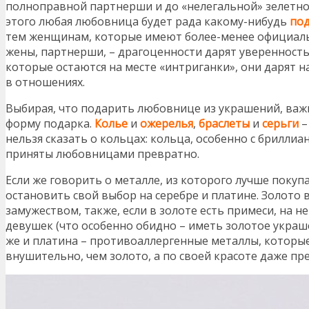
полноправной партнерши и до «нелегальной» зелетно
этого любая любовница будет рада какому-нибудь
по
тем женщинам, которые имеют более-менее официаль
жены, партнерши, – драгоценности дарят уверенность 
которые остаются на месте «интриганки», они дарят 
в отношениях.
Выбирая, что подарить любовнице из украшений, важ
форму подарка.
Колье
и
ожерелья
,
браслеты
и
серьги
–
нельзя сказать о кольцах: кольца, особенно с бриллиа
приняты любовницами превратно.
Если же говорить о металле, из которого лучше покуп
остановить свой выбор на серебре и платине. Золото в
замужеством, также, если в золоте есть примеси, на н
девушек (что особенно обидно – иметь золотое украшен
же и платина – противоаллергенные металлы, которые,
внушительно, чем золото, а по своей красоте даже пре