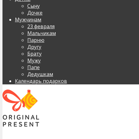
Сыну
Дочке
Мужчинам
23 февраля
Мальчикам
Парню
Другу
Брату
Мужу
Папе
Дедушкам
Календарь подарков