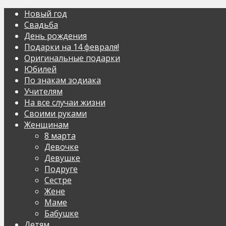
Новый год
Свадьба
День рождения
Подарки на 14 февраля!
Оригинальные подарки
Юбилей
По знакам зодиака
Учителям
На все случаи жизни
Своими руками
Женщинам
8 марта
Девочке
Девушке
Подруге
Сестре
Жене
Маме
Бабушке
Детям