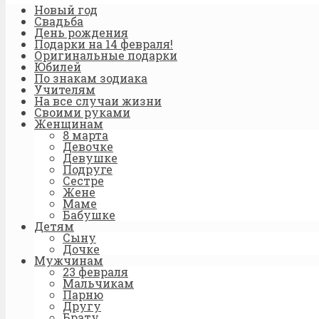
Новый год
Свадьба
День рождения
Подарки на 14 февраля!
Оригинальные подарки
Юбилей
По знакам зодиака
Учителям
На все случаи жизни
Своими руками
Женщинам
8 марта
Девочке
Девушке
Подруге
Сестре
Жене
Маме
Бабушке
Детям
Сыну
Дочке
Мужчинам
23 февраля
Мальчикам
Парню
Другу
Брату