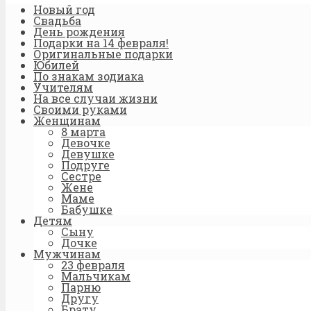
Новый год
Свадьба
День рождения
Подарки на 14 февраля!
Оригинальные подарки
Юбилей
По знакам зодиака
Учителям
На все случаи жизни
Своими руками
Женщинам
8 марта
Девочке
Девушке
Подруге
Сестре
Жене
Маме
Бабушке
Детям
Сыну
Дочке
Мужчинам
23 февраля
Мальчикам
Парню
Другу
Брату