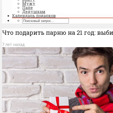
Мужу
Папе
Дедушкам
Календарь подарков
Что подарить парню на 21 год: выб
7 лет назад