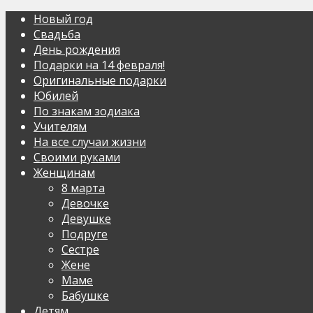
Новый год
Свадьба
День рождения
Подарки на 14 февраля!
Оригинальные подарки
Юбилей
По знакам зодиака
Учителям
На все случаи жизни
Своими руками
Женщинам
8 марта
Девочке
Девушке
Подруге
Сестре
Жене
Маме
Бабушке
Детям