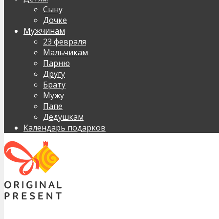
Сыну
Дочке
Мужчинам
23 февраля
Мальчикам
Парню
Другу
Брату
Мужу
Папе
Дедушкам
Календарь подарков