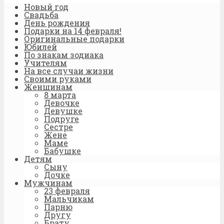
Новый год
Свадьба
День рождения
Подарки на 14 февраля!
Оригинальные подарки
Юбилей
По знакам зодиака
Учителям
На все случаи жизни
Своими руками
Женщинам
8 марта
Девочке
Девушке
Подруге
Сестре
Жене
Маме
Бабушке
Детям
Сыну
Дочке
Мужчинам
23 февраля
Мальчикам
Парню
Другу
Брату