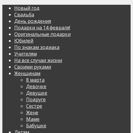
Новый год
Свадьба
День рождения
Подарки на 14 февраля!
Оригинальные подарки
Юбилей
По знакам зодиака
Учителям
На все случаи жизни
Своими руками
Женщинам
8 марта
Девочке
Девушке
Подруге
Сестре
Жене
Маме
Бабушке
Детям