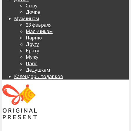
Сыну
Дочке
Мужчинам
23 февраля
Мальчикам
Парню
Другу
Брату
Мужу
Папе
Дедушкам
Календарь подарков