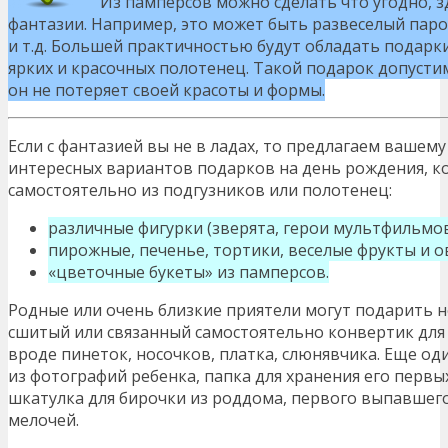
Из памперсов можно сделать что угодно, з
фантазии. Например, это может быть развеселый пар
и т.д. Большей практичностью будут обладать подарк
ярких и красочных полотенец. Такой подарок допусти
он не потеряет своей красоты и формы.
Если с фантазией вы не в ладах, то предлагаем ваше
интересных вариантов подарков на день рождения, к
самостоятельно из подгузников или полотенец:
различные фигурки (зверята, герои мультфильмов
пирожные, печенье, тортики, веселые фрукты и 
«цветочные букеты» из памперсов.
Родные или очень близкие приятели могут подарить 
сшитый или связанный самостоятельно конвертик для 
вроде пинеток, носочков, платка, слюнявчика. Еще о
из фотографий ребенка, папка для хранения его перв
шкатулка для бирочки из роддома, первого выпавшего
мелочей.