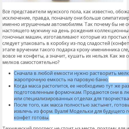
Все представители мужского пола, как известно, об
исключение, правда, поначалу они больше симпатизи
именно игрушечным автомобилям. Так почему бы не 
настоящего мужчину на день рождения коллекционн
гоночных машин, изготавливают которые из простых м
следует упаковать в коробку из-под сладостей (конфе
этапе вручении такого подарка кроху-именинника сле
вовсе не конфеты, а значит, кушать их нельзя. Как же
мелков самостоятельно?
Сначала в любой емкости нужно растворить мелки
жаропрочную емкость на паровую баню;
Когда масса растопится, ее необходимо тут же ра
подготовленным формочкам. Продаются они в лю
или специализированных отделах для творчества
После того, как масса полностью застынет, гото
извлечь из форм. Вуаля! Модельки для будущего 
конфет готовы.
Технический прогресс не стоит на месте, поэтому для