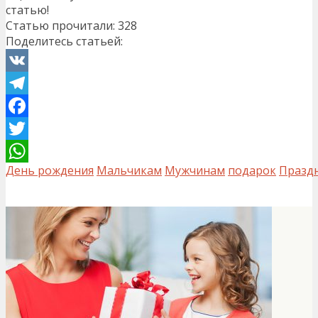
статью!
Статью прочитали:
328
Поделитесь статьей:
VK
Telegram
Facebook
Twitter
День рождения
Мальчикам
Мужчинам
подарок
Празд
WhatsApp