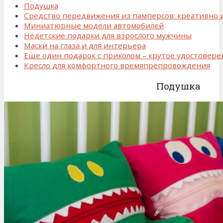
Подушка
Средство передвижения из памперсов: креативно и
Миниатюрные модели автомобилей
Недетские подарки для взрослого мужчины
Маски на глаза и для интерьера
Еще один подарок с приколом – крутое удостовере
Кресло для комфортного времяпрепровождения
Подушка