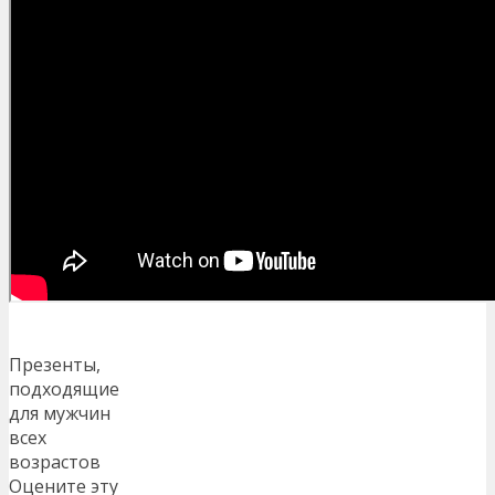
Презенты,
подходящие
для мужчин
всех
возрастов
Оцените эту