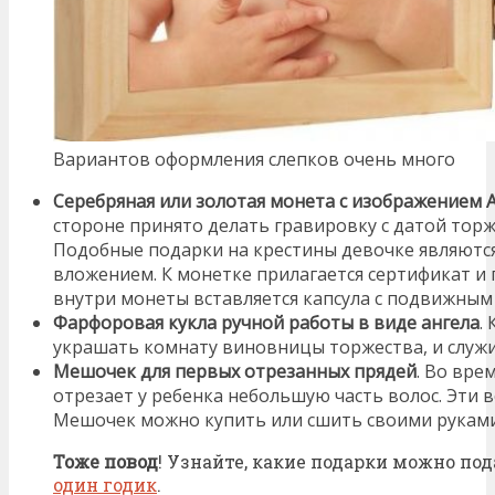
Вариантов оформления слепков очень много
Серебряная или золотая монета с изображением 
стороне принято делать гравировку с датой тор
Подобные подарки на крестины девочке являют
вложением. К монетке прилагается сертификат и
внутри монеты вставляется капсула с подвижным
Фарфоровая кукла ручной работы в виде ангела
.
украшать комнату виновницы торжества, и служ
Мешочек для первых отрезанных прядей
. Во вре
отрезает у ребенка небольшую часть волос. Эти в
Мешочек можно купить или сшить своими руками
Тоже повод
! Узнайте, какие подарки можно по
один годик
.