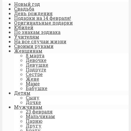
Новый год
Свадьба
День рождения
Подарки на 14 февраля!
Оригинальные подарки
Юбилей
По знакам зодиака
Учителям
На все случаи жизни
Своими руками
Женщинам
8 марта
Девочке
Девушке
Подруге
Сестре
Жене
Маме
Бабушке
Детям
Сыну
Дочке
Мужчинам
23 февраля
Мальчикам
Парню
Другу
Брату