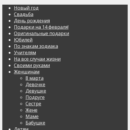
Новый год
Свадьба
День рождения
Подарки на 14 февраля!
Оригинальные подарки
Юбилей
По знакам зодиака
Учителям
На все случаи жизни
Своими руками
Женщинам
8 марта
Девочке
Девушке
Подруге
Сестре
Жене
Маме
Бабушке
Детям