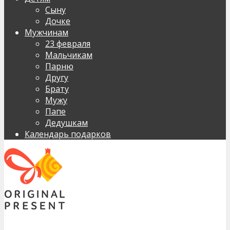
Сыну
Дочке
Мужчинам
23 февраля
Мальчикам
Парню
Другу
Брату
Мужу
Папе
Дедушкам
Календарь подарков