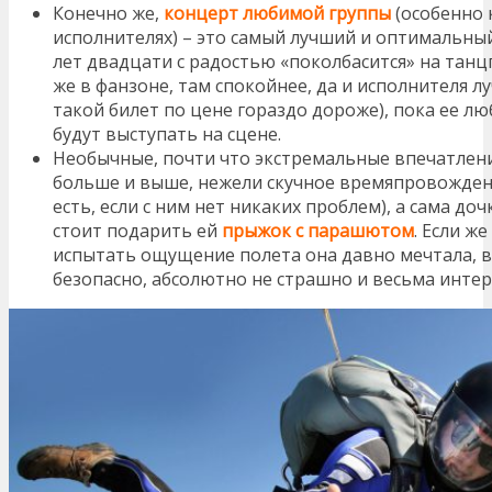
Конечно же,
концерт любимой группы
(особенно 
исполнителях) – это самый лучший и оптимальны
лет двадцати с радостью «поколбасится» на танц
же в фанзоне, там спокойнее, да и исполнителя л
такой билет по цене гораздо дороже), пока ее лю
будут выступать на сцене.
Необычные, почти что экстремальные впечатлен
больше и выше, нежели скучное времяпровождени
есть, если с ним нет никаких проблем), а сама до
стоит подарить ей
прыжок с парашютом
. Если же
испытать ощущение полета она давно мечтала, в
безопасно, абсолютно не страшно и весьма интер