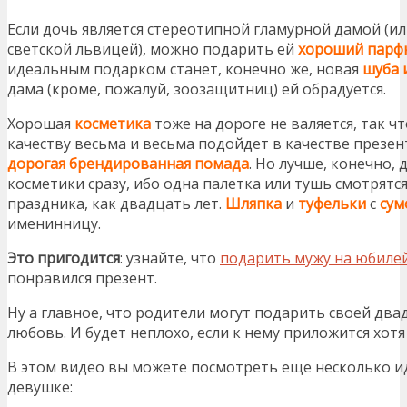
Если дочь является стереотипной гламурной дамой (ил
светской львицей), можно подарить ей
хороший пар
идеальным подарком станет, конечно же, новая
шуба 
дама (кроме, пожалуй, зоозащитниц) ей обрадуется.
Хорошая
косметика
тоже на дороге не валяется, так ч
качеству весьма и весьма подойдет в качестве презент
дорогая брендированная помада
. Но лучше, конечно,
косметики сразу, ибо одна палетка или тушь смотрятся
праздника, как двадцать лет.
Шляпка
и
туфельки
с
сум
именинницу.
Это пригодится
: узнайте, что
подарить мужу на юбиле
понравился презент.
Ну а главное, что родители могут подарить своей два
любовь. И будет неплохо, если к нему приложится хот
В этом видео вы можете посмотреть еще несколько и
девушке: