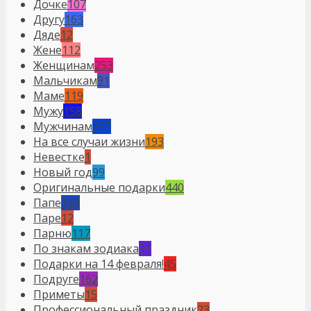
Дочке
107
Другу
163
Дяде
12
Жене
112
Женщинам
253
Мальчикам
91
Маме
119
Мужу
158
Мужчинам
297
На все случаи жизни
193
Невестке
1
Новый год
99
Оригинальные подарки
440
Папе
123
Паре
12
Парню
117
По знакам зодиака
31
Подарки на 14 февраля!
45
Подруге
162
Приметы
15
Профессиональный праздник
23