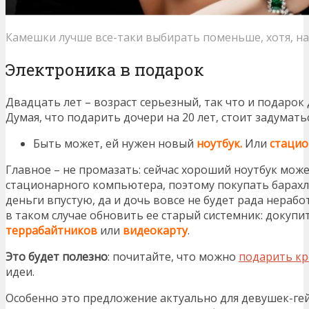
Камешки лучше все-таки выбирать поменьше, хотя, на
Электроника в подарок
Двадцать лет – возраст серьезный, так что и подарок
Думая, что подарить дочери на 20 лет, стоит задуматьс
Быть может, ей нужен новый
ноутбук.
Или
стаци
Главное – не промазать: сейчас хороший ноутбук мож
стационарного компьютера, поэтому покупать барахло
деньги впустую, да и дочь вовсе не будет рада нера
в таком случае обновить ее старый системник: докупит
террабайтников
или
видеокарту
.
Это будет полезно
: почитайте, что можно
подарить кр
идеи.
Особенно это предложение актуально для девушек-гей