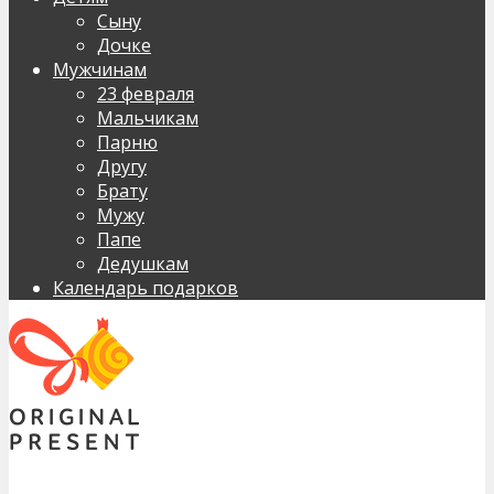
Сыну
Дочке
Мужчинам
23 февраля
Мальчикам
Парню
Другу
Брату
Мужу
Папе
Дедушкам
Календарь подарков