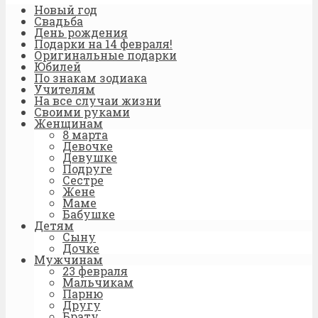
Новый год
Свадьба
День рождения
Подарки на 14 февраля!
Оригинальные подарки
Юбилей
По знакам зодиака
Учителям
На все случаи жизни
Своими руками
Женщинам
8 марта
Девочке
Девушке
Подруге
Сестре
Жене
Маме
Бабушке
Детям
Сыну
Дочке
Мужчинам
23 февраля
Мальчикам
Парню
Другу
Брату