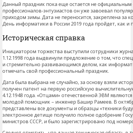
Данный праздник пока еще остается не официальным с
профессионалов-энтузиастов он уже завоевал популярн
приходом зимы. Дата не переносится, закреплена за 
День информатики в России 2019 года пройдет, как и п
Историческая справка
Инициатором торжества выступили сотрудники журнал
1.12.1998 года выдвинули предложение о том, что спе
и стремительно развивающимся делом, как информати
отмечать свой профессиональный праздник.
Дата была выбрана не случайно, за основу взяли исто
получен патент на первую российскую вычислительн
4.12.1948 года. «Отцами» отечественной ЭВМ являются
молодой помощник – инженер Башир Рамеев. В октябр
представлены все документы и образцы «техники будущ
электронное детище получило полное одобрение Гос
министров СССР, и было зарегистрировано под номеро
Следует отметить, что данная техническая область в 