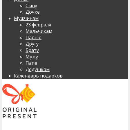
Сыну
Дочке
Мужчинам
23 февраля
Мальчикам
Парню
Другу
Брату
Мужу
Папе
Дедушкам
Календарь подарков