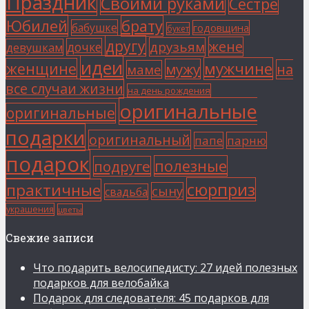
Праздник
Своими руками
Сестре
Юбилей
брату
бабушке
годовщина
букет
другу
жене
друзьям
дочке
девушкам
идеи
мужчине
женщине
мужу
на
маме
все случаи жизни
на день рождения
оригинальные
оригинальные
подарки
оригинальный
папе
парню
подарок
полезные
подруге
сюрприз
практичные
сыну
свадьба
украшения
цветы
Свежие записи
Что подарить велосипедисту: 27 идей полезных
подарков для велобайка
Подарок для следователя: 45 подарков для