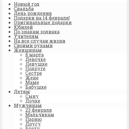
Новый год
Свадьба
День рождения
Подарки на 14 февраля!
Оригинальные подарки
Юбилей
По знакам зодиака
Учителям
На все случаи жизни
Своими руками
Женщинам
8 марта
Девочке
Девушке
Подруге
Сестре
Жене
Маме
Бабушке
Детям
Сыну
Дочке
Мужчинам
23 февраля
Мальчикам
Парню
Другу
Брату