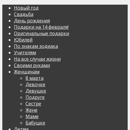
Новый год
Свадьба
День рождения
Подарки на 14 февраля!
Оригинальные подарки
Юбилей
По знакам зодиака
Учителям
На все случаи жизни
Своими руками
Женщинам
8 марта
Девочке
Девушке
Подруге
Сестре
Жене
Маме
Бабушке
Детям