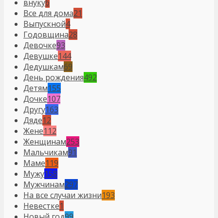
внуку
6
Все для дома
21
Выпускной
4
Годовщина
28
Девочке
93
Девушке
144
Дедушкам
69
День рождения
492
Детям
155
Дочке
107
Другу
163
Дяде
12
Жене
112
Женщинам
253
Мальчикам
91
Маме
119
Мужу
158
Мужчинам
297
На все случаи жизни
193
Невестке
1
Новый год
99