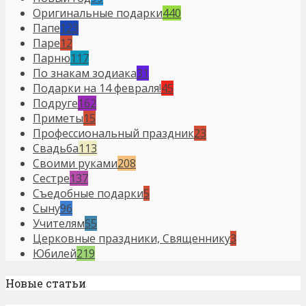
Оригинальные подарки
440
Папе
123
Паре
12
Парню
117
По знакам зодиака
31
Подарки на 14 февраля!
45
Подруге
162
Приметы
15
Профессиональный праздник
23
Свадьба
113
Своими руками
208
Сестре
137
Съедобные подарки
5
Сыну
96
Учителям
55
Церковные праздники, Священнику
3
Юбилей
219
Новые статьи