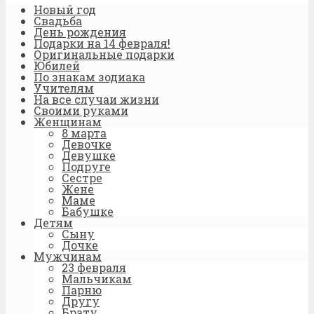
Новый год
Свадьба
День рождения
Подарки на 14 февраля!
Оригинальные подарки
Юбилей
По знакам зодиака
Учителям
На все случаи жизни
Своими руками
Женщинам
8 марта
Девочке
Девушке
Подруге
Сестре
Жене
Маме
Бабушке
Детям
Сыну
Дочке
Мужчинам
23 февраля
Мальчикам
Парню
Другу
Брату