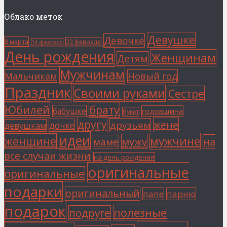
Облако меток
Девушке
Девочке
8 марта
23 февраля
14 февраля
День рождения
Женщинам
Детям
Мужчинам
Мальчикам
Новый год
Праздник
Своими руками
Сестре
Юбилей
брату
бабушке
годовщина
букет
другу
жене
друзьям
дочке
девушкам
идеи
мужчине
женщине
мужу
на
маме
все случаи жизни
на день рождения
оригинальные
оригинальные
подарки
оригинальный
папе
парню
подарок
полезные
подруге