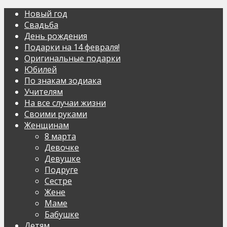
Новый год
Свадьба
День рождения
Подарки на 14 февраля!
Оригинальные подарки
Юбилей
По знакам зодиака
Учителям
На все случаи жизни
Своими руками
Женщинам
8 марта
Девочке
Девушке
Подруге
Сестре
Жене
Маме
Бабушке
Детям