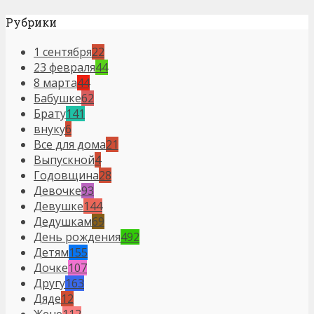
Рубрики
1 сентября
22
23 февраля
44
8 марта
44
Бабушке
62
Брату
141
внуку
6
Все для дома
21
Выпускной
4
Годовщина
28
Девочке
93
Девушке
144
Дедушкам
69
День рождения
492
Детям
155
Дочке
107
Другу
163
Дяде
12