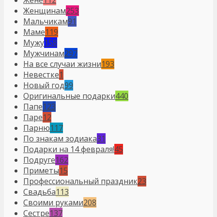
Жене
112
Женщинам
253
Мальчикам
91
Маме
119
Мужу
158
Мужчинам
297
На все случаи жизни
193
Невестке
1
Новый год
99
Оригинальные подарки
440
Папе
123
Паре
12
Парню
117
По знакам зодиака
31
Подарки на 14 февраля!
45
Подруге
162
Приметы
15
Профессиональный праздник
23
Свадьба
113
Своими руками
208
Сестре
137