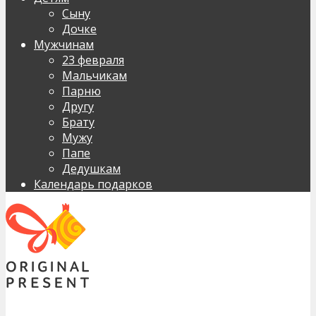
Сыну
Дочке
Мужчинам
23 февраля
Мальчикам
Парню
Другу
Брату
Мужу
Папе
Дедушкам
Календарь подарков