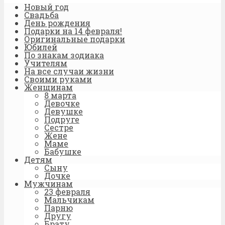
Новый год
Свадьба
День рождения
Подарки на 14 февраля!
Оригинальные подарки
Юбилей
По знакам зодиака
Учителям
На все случаи жизни
Своими руками
Женщинам
8 марта
Девочке
Девушке
Подруге
Сестре
Жене
Маме
Бабушке
Детям
Сыну
Дочке
Мужчинам
23 февраля
Мальчикам
Парню
Другу
Брату