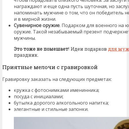
чтобы порадовать близкого человека. За заслуги
награждают и еще одна пусть шуточная, но заслу
напоминать мужчине о том, что он победитель не
и в мирной жизни.
Сувенирное оружие
. Подарком для военного на 
оружие. Такой незабываемый презент подчеркнет
мужчины.
Это тоже не помешает
! Идеи подарков
для муж
праздник.
Приятные мелочи с гравировкой
Гравировку заказать на следующих предметах:
кружка с фотоснимками именинника;
посуда с инициалами;
бутылка дорогого алкогольного напитка;
элегантные и стильные запонки.