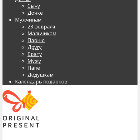
Сыну
Дочке
Мужчинам
23 февраля
Мальчикам
Парню
Другу
Брату
Мужу
Папе
Дедушкам
Календарь подарков