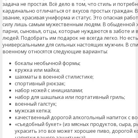
задача не простая. Всё дело в том, что стиль и потреб
кардинально отличаться от вкусов простых граждан. 
звание, красивая униформа и статус. Это опасная рабо
силу лишь самым мужественным людям. В обыденной ж
парни, сыновья, отцы, которые нуждаются в заботе и
людей. Подобрать им подарок не всегда легко. Но ест
универсальными для сильных настоящих мужчин. В сп
военному относятся следующие варианты:
бокалы необычной формы;
кружка или майка;
шахматы в военной стилистике;
спортивный рюкзак;
набор ножей с инициалами;
набор для шашлыка или портативный гриль;
военный галстук;
мужская кепка;
качественный дорогой алкогольный напиток с во
«съедобный букет» (из мясных продуктов, сыра, р
украсить это все может хорошее пиво, дорогой к
напитки вашего защитника);