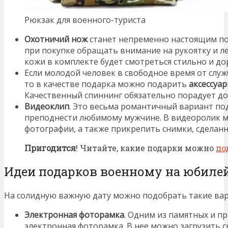
Рюкзак для военного-туриста
Охотничий нож
станет непременно настоящим по
при покупке обращать внимание на рукоятку и ле
кожи в комплекте будет смотреться стильно и до
Если молодой человек в свободное время от служ
то в качестве подарка можно подарить
аксессуа
Качественный спиннинг обязательно порадует до
Видеоклип
. Это весьма романтичный вариант по
преподнести любимому мужчине. В видеоролик 
фотографии, а также прикрепить снимки, сделанн
Пригодится
! Читайте, какие подарки можно
по
Идеи подарков военному на юбиле
На солидную важную дату можно подобрать такие ва
Электронная фоторамка
. Одним из памятных и п
электронная фоторамка. В нее можно загрузить 