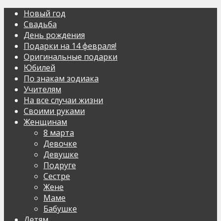
Новый год
Свадьба
День рождения
Подарки на 14 февраля!
Оригинальные подарки
Юбилей
По знакам зодиака
Учителям
На все случаи жизни
Своими руками
Женщинам
8 марта
Девочке
Девушке
Подруге
Сестре
Жене
Маме
Бабушке
Детям