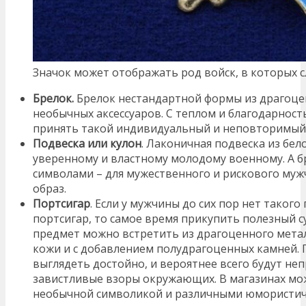
Значок может отображать род войск, в которых 
Брелок.
Брелок нестандартной формы из драгоце
необычных аксессуаров. С теплом и благодарнос
принять такой индивидуальный и неповторимый 
Подвеска или кулон
. Лаконичная подвеска из бел
уверенному и властному молодому военному. А 
символами – для мужественного и рискового му
образ.
Портсигар
. Если у мужчины до сих пор нет такого
портсигар, то самое время прикупить полезный 
предмет можно встретить из драгоценного метал
кожи и с добавлением полудрагоценных камней. 
выглядеть достойно, и вероятнее всего будут н
завистливые взоры окружающих. В магазинах мо
необычной символикой и различными юмористич