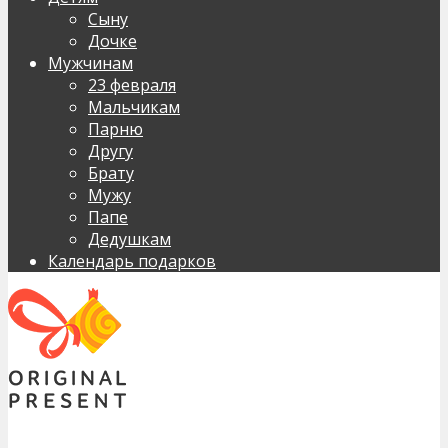
Сыну
Дочке
Мужчинам
23 февраля
Мальчикам
Парню
Другу
Брату
Мужу
Папе
Дедушкам
Календарь подарков