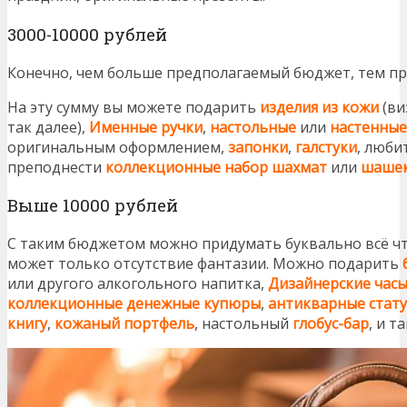
3000-10000 рублей
Конечно, чем больше предполагаемый бюджет, тем п
На эту сумму вы можете подарить
изделия из кожи
(ви
так далее),
Именные ручки
,
настольные
или
настенные
оригинальным оформлением,
запонки
,
галстуки
, люби
преподнести
коллекционные набор шахмат
или
шаше
Выше 10000 рублей
С таким бюджетом можно придумать буквально всё чт
может только отсутствие фантазии. Можно подарить
или другого алкогольного напитка,
Дизайнерские
час
коллекционные денежные купюры
,
антикварные стат
книгу
,
кожаный портфель
, настольный
глобус-бар
, и т