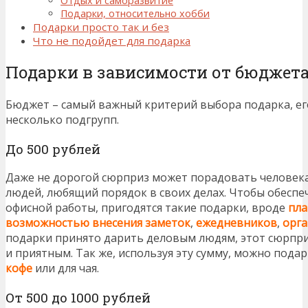
Отдых и саморазвитие
Подарки, относительно хобби
Подарки просто так и без
Что не подойдет для подарка
Подарки в зависимости от бюджет
Бюджет – самый важный критерий выбора подарка, ег
несколько подгрупп.
До 500 рублей
Даже не дорогой сюрприз может порадовать человека
людей, любящий порядок в своих делах. Чтобы обеспе
офисной работы, пригодятся такие подарки, вроде
пла
возможностью внесения заметок
,
ежедневников
,
орг
подарки принято дарить деловым людям, этот сюрприз
и приятным. Так же, используя эту сумму, можно пода
кофе
или для чая.
От 500 до 1000 рублей