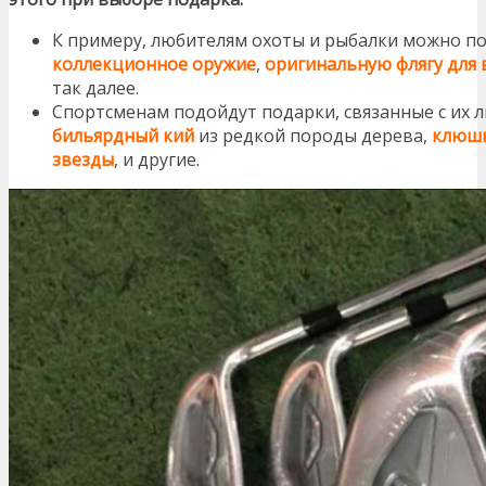
К примеру, любителям охоты и рыбалки можно п
коллекционное оружие
,
оригинальную флягу для
так далее.
Спортсменам подойдут подарки, связанные с их 
бильярдный кий
из редкой породы дерева,
клюшк
звезды
, и другие.