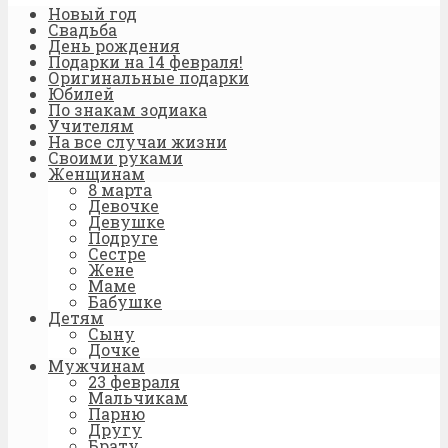
Новый год
Свадьба
День рождения
Подарки на 14 февраля!
Оригинальные подарки
Юбилей
По знакам зодиака
Учителям
На все случаи жизни
Своими руками
Женщинам
8 марта
Девочке
Девушке
Подруге
Сестре
Жене
Маме
Бабушке
Детям
Сыну
Дочке
Мужчинам
23 февраля
Мальчикам
Парню
Другу
Брату