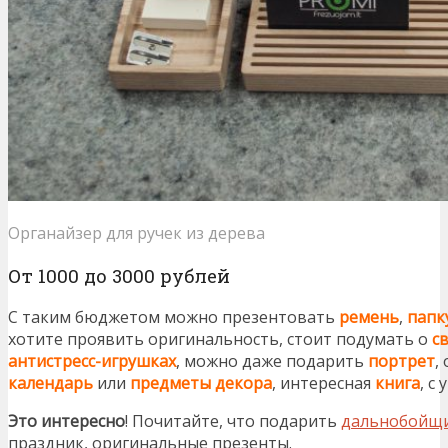
Органайзер для ручек из дерева
От 1000 до 3000 рублей
С таким бюджетом можно презентовать
ремень
,
папк
хотите проявить оригинальность, стоит подумать о
с
антистресс-игрушках
, можно даже подарить
портрет
,
календарь
или
предметы декора
, интересная
книга
, с
Это интересно
! Почитайте, что подарить
дальнобойщи
праздник, оригинальные презенты.