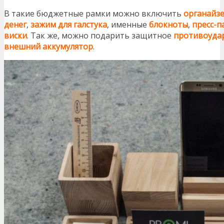
В такие бюджетные рамки можно включить
органайз
денег
,
зажим для галстука
, именные
блокноты
,
пресс-п
виски
. Так же, можно подарить защитное
противоудар
внешний аккумулятор
.