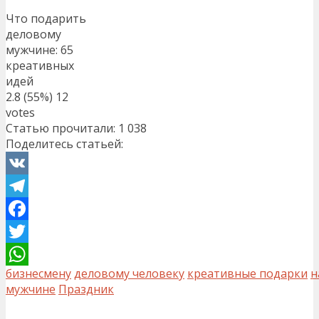
Что подарить
деловому
мужчине: 65
креативных
идей
2.8
(55%)
12
votes
Статью прочитали:
1 038
Поделитесь статьей:
VK
Telegram
Facebook
Twitter
бизнесмену
деловому человеку
креативные подарки
н
WhatsApp
мужчине
Праздник