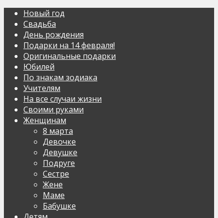
Новый год
Свадьба
День рождения
Подарки на 14 февраля!
Оригинальные подарки
Юбилей
По знакам зодиака
Учителям
На все случаи жизни
Своими руками
Женщинам
8 марта
Девочке
Девушке
Подруге
Сестре
Жене
Маме
Бабушке
Детям